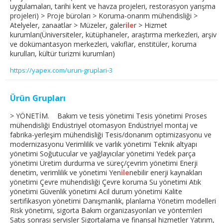
uygulamaları, tarihi kent ve havza projeleri, restorasyon yarışma
projeleri) > Proje büroları > Koruma-onarım mühendisliği >
Atelyeler, zanaatlar > Müzeler, galer
ile
r > Hizmet
kurumları(Üniversiteler, kütüphaneler, araştırma merkezleri, arşiv
ve dokümantasyon merkezleri, vakıflar, enstitüler, koruma
kurulları, kültür turizmi kurumları)
https://yapex.com/urun-gruplari-3
Ürün Grupları
> YÖNETİM. Bakım ve tesis yönetimi Tesis yönetimi Proses
mühendisliği Endüstriyel otomasyon Endüstriyel montaj ve
fabrika-yerleşim mühendisliği Tesis/donanım optimizasyonu ve
modernizasyonu Verimlilik ve varlık yönetimi Teknik altyapı
yönetimi Soğutucular ve yağlayıcılar yönetimi Yedek parça
yönetimi Üretim durdurma ve süreç/çevrim yönetimi Enerji
denetim, verimlilik ve yönetimi Yen
ile
nebilir enerji kaynakları
yönetimi Çevre mühendisliği Çevre koruma Su yönetimi Atık
yönetimi Güvenlik yönetimi Acil durum yönetimi Kalite
sertifikasyon yönetimi Danışmanlık, planlama Yönetim modelleri
Risk yönetimi, sigorta Bakım organizasyonları ve yöntemleri
Satış sonrası servisler Sigortalama ve finansal hizmetler Yatırım,