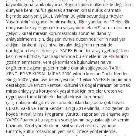
kaybolduğuna tanık oluyoruz. Bugün sadece ülkemizde değil tüm
dünyada kentli nüfus giderek artarken kırsal nüfus dramatik
biçimde azalıyor. ÇEKÜL Vakfının 30 yıldır savunduğu “Köyler
Yaşamalıdır” sloganını benimserken, diğer yandan da “Geleceğin
dünyasında köyler gerçekten yaşayab
ile
cek mi?” sorusu akıllara
geliyor. Kırsal mirasın korumasındaki sorunları daha iyi
anlayabilmemiz için, değişen dünya düzeninde “kır”ın nasıl yer
aldığını, kır-kent ilişkisini ve kırsalın değişimin neresinde
durduğunu tespit etmeliyiz. YAPEX Fuarı, bir araya getirdiği tüm
kesimlerle birlikte, fuar kapsamında bu emeklerin ve etk
ile
rinin
gözlemlenmesine, yeni çıkarımlarda bulunulmasına ve
örgütlenme ağının güçlenmesine olanak sağlayacak. TARİHİ
KENTLER VE KIRSAL MİRAS 2000 yılında kurulan Tarihi Kentler
Birliği 500’e yakın üye belediyesi
ile
, 11 yıldır YAPEX Fuarının ana
destekçisi. Ülkemizin kentsel, kültürel ve doğal mirasını bir ortak
miras anlayışıyla koruyarak yaşatmak için projeler üreten ve
uygulayan tarihi kentlerin, kırsal mirasın korunması
çalışmalarındaki görev ve sorumlulukları kuşkusuz çok büyük.
ÇEKÜL Vakfı ve Tarihi Kentler Birliği 2019 yılında, 7 bölgeden 38
köyde “Kırsal Miras Programı” yürüttü, raporladı ve erişime açtı.
YAPEX Fuarında bu raporun sonuçlarının paylaşılacağı bir zemin
hazırladı. Yerel yönetimlerin, sivil ve özel restorasyondan
turizme, kültür rotasından yeni nesil imece yöntemlerine,