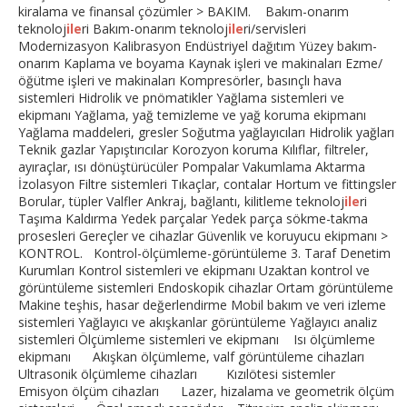
kiralama ve finansal çözümler > BAKIM. Bakım-onarım
teknoloj
ile
ri Bakım-onarım teknoloj
ile
ri/servisleri
Modernizasyon Kalibrasyon Endüstriyel dağıtım Yüzey bakım-
onarım Kaplama ve boyama Kaynak işleri ve makinaları Ezme/
öğütme işleri ve makinaları Kompresörler, basınçlı hava
sistemleri Hidrolik ve pnömatikler Yağlama sistemleri ve
ekipmanı Yağlama, yağ temizleme ve yağ koruma ekipmanı
Yağlama maddeleri, gresler Soğutma yağlayıcıları Hidrolik yağları
Teknik gazlar Yapıştırıcılar Korozyon koruma Kılıflar, filtreler,
ayıraçlar, ısı dönüştürücüler Pompalar Vakumlama Aktarma
İzolasyon Filtre sistemleri Tıkaçlar, contalar Hortum ve fittingsler
Borular, tüpler Valfler Ankraj, bağlantı, kilitleme teknoloj
ile
ri
Taşıma Kaldırma Yedek parçalar Yedek parça sökme-takma
prosesleri Gereçler ve cihazlar Güvenlik ve koruyucu ekipmanı >
KONTROL. Kontrol-ölçümleme-görüntüleme 3. Taraf Denetim
Kurumları Kontrol sistemleri ve ekipmanı Uzaktan kontrol ve
görüntüleme sistemleri Endoskopik cihazlar Ortam görüntüleme
Makine teşhis, hasar değerlendirme Mobil bakım ve veri izleme
sistemleri Yağlayıcı ve akışkanlar görüntüleme Yağlayıcı analiz
sistemleri Ölçümleme sistemleri ve ekipmanı Isı ölçümleme
ekipmanı Akışkan ölçümleme, valf görüntüleme cihazları
Ultrasonik ölçümleme cihazları Kızılötesi sistemler
Emisyon ölçüm cihazları Lazer, hizalama ve geometrik ölçüm