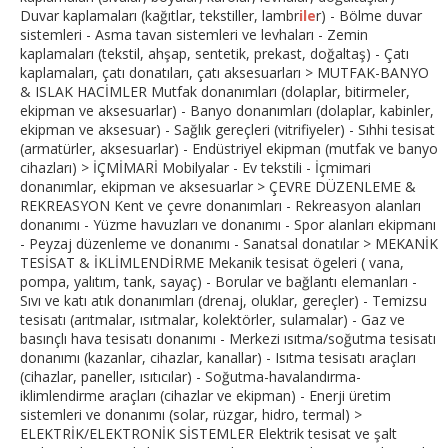
Duvar kaplamaları (kağıtlar, tekstiller, lambr
ile
r) - Bölme duvar
sistemleri - Asma tavan sistemleri ve levhaları - Zemin
kaplamaları (tekstil, ahşap, sentetik, prekast, doğaltaş) - Çatı
kaplamaları, çatı donatıları, çatı aksesuarları > MUTFAK-BANYO
& ISLAK HACİMLER Mutfak donanımları (dolaplar, bitirmeler,
ekipman ve aksesuarlar) - Banyo donanımları (dolaplar, kabinler,
ekipman ve aksesuar) - Sağlık gereçleri (vitrifiyeler) - Sıhhi tesisat
(armatürler, aksesuarlar) - Endüstriyel ekipman (mutfak ve banyo
cihazları) > İÇMİMARİ Mobilyalar - Ev tekstili - İçmimari
donanımlar, ekipman ve aksesuarlar > ÇEVRE DÜZENLEME &
REKREASYON Kent ve çevre donanımları - Rekreasyon alanları
donanımı - Yüzme havuzları ve donanımı - Spor alanları ekipmanı
- Peyzaj düzenleme ve donanımı - Sanatsal donatılar > MEKANİK
TESİSAT & İKLİMLENDİRME Mekanik tesisat ögeleri ( vana,
pompa, yalıtım, tank, sayaç) - Borular ve bağlantı elemanları -
Sıvı ve katı atık donanımları (drenaj, oluklar, gereçler) - Temizsu
tesisatı (arıtmalar, ısıtmalar, kolektörler, sulamalar) - Gaz ve
basınçlı hava tesisatı donanımı - Merkezi ısıtma/soğutma tesisatı
donanımı (kazanlar, cihazlar, kanallar) - Isıtma tesisatı araçları
(cihazlar, paneller, ısıtıcılar) - Soğutma-havalandırma-
iklimlendirme araçları (cihazlar ve ekipman) - Enerji üretim
sistemleri ve donanımı (solar, rüzgar, hidro, termal) >
ELEKTRİK/ELEKTRONİK SİSTEMLER Elektrik tesisat ve şalt