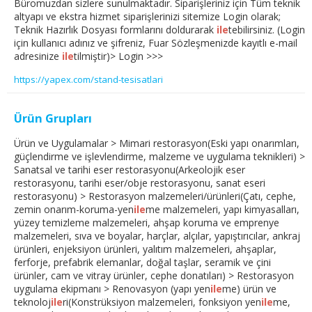
Büromuzdan sizlere sunulmaktadır. Siparişleriniz için Tüm teknik
altyapı ve ekstra hizmet siparişlerinizi sitemize Login olarak;
Teknik Hazırlık Dosyası formlarını doldurarak
ile
tebilirsiniz. (Login
için kullanıcı adınız ve şifreniz, Fuar Sözleşmenizde kayıtlı e-mail
adresinize
ile
tilmiştir)> Login >>>
https://yapex.com/stand-tesisatlari
Ürün Grupları
Ürün ve Uygulamalar > Mimari restorasyon(Eski yapı onarımları,
güçlendirme ve işlevlendirme, malzeme ve uygulama teknikleri) >
Sanatsal ve tarihi eser restorasyonu(Arkeolojik eser
restorasyonu, tarihi eser/obje restorasyonu, sanat eseri
restorasyonu) > Restorasyon malzemeleri/ürünleri(Çatı, cephe,
zemin onarım-koruma-yen
ile
me malzemeleri, yapı kimyasalları,
yüzey temizleme malzemeleri, ahşap koruma ve emprenye
malzemeleri, sıva ve boyalar, harçlar, alçılar, yapıştırıcılar, ankraj
ürünleri, enjeksiyon ürünleri, yalıtım malzemeleri, ahşaplar,
ferforje, prefabrik elemanlar, doğal taşlar, seramik ve çini
ürünler, cam ve vitray ürünler, cephe donatıları) > Restorasyon
uygulama ekipmanı > Renovasyon (yapı yen
ile
me) ürün ve
teknoloj
ile
ri(Konstrüksiyon malzemeleri, fonksiyon yen
ile
me,