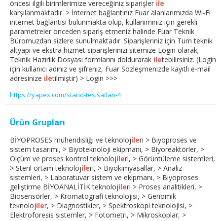
öncesi ilgili birimlerimize vereceğiniz siparişler
ile
karşılanmaktadır. > İnternet bağlantınız Fuar alanlarımızda Wi-Fi
internet bağlantısı bulunmakta olup, kullanımınız için gerekli
parametreler önceden sipariş etmeniz halinde Fuar Teknik
Büromuzdan sizlere sunulmaktadır. Siparişleriniz için Tüm teknik
altyapı ve ekstra hizmet siparişlerinizi sitemize Login olarak;
Teknik Hazırlık Dosyası formlarını doldurarak
ile
tebilirsiniz. (Login
için kullanıcı adınız ve şifreniz, Fuar Sözleşmenizde kayıtlı e-mail
adresinize
ile
tilmiştir) > Login >>>
https://yapex.com/stand-tesisatlari-4
Ürün Grupları
BİYOPROSES mühendisliği ve teknoloj
ile
ri > Biyoproses ve
sistem tasarımı, > Biyoteknoloji ekipmanı, > Biyoreaktörler, >
Ölçüm ve proses kontrol teknoloj
ile
ri, > Görüntüleme sistemleri,
> Steril ortam teknoloj
ile
ri, > Biyokimyasallar, > Analiz
sistemleri, > Laboratuvar sistem ve ekipmanı, > Biyoproses
geliştirme BİYOANALİTİK teknoloj
ile
ri > Proses analitikleri, >
Biosensörler, > Kromatografi teknolojisi, > Genomik
teknoloj
ile
r, > Diagnostikler, > Spektroskopi teknolojisi, >
Elektroforesis sistemler, > Fotometri, > Mikroskoplar, >