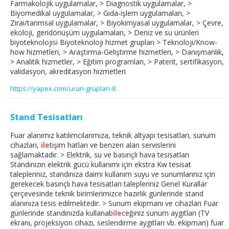
Farmakolojik uygulamalar, > Diagnostik uygulamalar, >
Biyomedikal uygulamalar, > Gıda-işlem uygulamaları, >
Zirai/tarımsal uygulamalar, > Biyokimyasal uygulamalar, > Çevre,
ekoloji, geridönüşüm uygulamaları, > Deniz ve su ürünleri
biyoteknolojisi Biyoteknoloji hizmet grupları > Teknoloji/Know-
how hizmetleri, > Araştırma-Geliştirme hizmetleri, > Danışmanlık,
> Analitik hizmetler, > Eğitim programları, > Patent, sertifikasyon,
validasyon, akreditasyon hizmetleri
https://yapex.com/urun-gruplari-8
Stand Tesisatları
Fuar alanımız katılımcılarımıza, teknik altyapı tesisatları, sunum
cihazları,
ile
tişim hatları ve benzeri alan servislerini
sağlamaktadır. > Elektrik, su ve basınçlı hava tesisatları
Standınızın elektrik gücü kullanımı için ekstra Kw tesisat
talepleriniz, standınıza daimi kullanım suyu ve sunumlarınız için
gerekecek basınçlı hava tesisatları talepleriniz Genel Kurallar
çerçevesinde teknik birimlerimizce hazırlık günlerinde stand
alanınıza tesis edilmektedir. > Sunum ekipmanı ve cihazları Fuar
günlerinde standınızda kullanab
ile
ceğiniz sunum aygıtları (TV
ekranı, projeksiyon cihazı, seslendirme aygıtları vb. ekipman) fuar