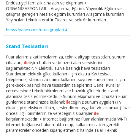
Endüstriyel temizlik cihazları ve ekipmanı >
ORGANİZASYONLAR. Araştırma, Eğitim, Yayıncılık Eğitim ve
çalışma gereçleri Meslek eğitim kurumları Araştırma kurumları
Yayıncılar, teknik literatür Ticaret ve sektör kurumları
https://yapex.com/urun-gruplari-4
Stand Tesisatları
Fuar alanımız katılımcılarımıza, teknik altyapı tesisatları, sunum
cihazları,
ile
tişim hatları ve benzeri alan servislerini
sağlamaktadır. > Elektrik, su ve basınçlı hava tesisatları
Standınızın elektrik gücü kullanımı için ekstra Kw tesisat
talepleriniz, standınıza daimi kullanım suyu ve sunumlarınız için
gerekecek basınçlı hava tesisatları talepleriniz Genel Kurallar
çerçevesinde teknik birimlerimizce hazırlık günlerinde stand
alanınıza tesis edilmektedir. > Sunum ekipmanı ve cihazları Fuar
günlerinde standınızda kullanab
ile
ceğiniz sunum aygıtları (TV
ekranı, projeksiyon cihazı, seslendirme aygıtları vb. ekipman) fuar
öncesi ilgili birimlerimize vereceğiniz siparişler
ile
karşılanmaktadır. > İnternet bağlantınız Fuar alanlarımızda Wi-Fi
internet bağlantısı bulunmakta olup, kullanımınız için gerekli
parametreler önceden sipariş etmeniz halinde Fuar Teknik