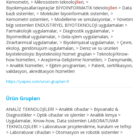
Kemometri, > Mikrosistem teknoloj
ile
ri, >
Biyokimyasallar/ayıraçlar BİYOİNFORMATİK teknoloj
ile
ri > Data
bazlı sistemler, > Moleküler biyoinformatik sistemler, >
Kemometri sistemleri, > Modelleme ve simülasyonlar, > Yönetim
bilgi sistemleri ENDÜSTRİYEL BİYOTEKNOLOJİ uygulamaları >
Farmakolojik uygulamalar, > Diagnostik uygulamalar, >
Biyomedikal uygulamalar, > Gıda-işlem uygulamaları, >
Zirai/tarımsal uygulamalar, > Biyokimyasal uygulamalar, > Çevre,
ekoloji, geridönüşüm uygulamaları, > Deniz ve su ürünleri
biyoteknolojisi Biyoteknoloji hizmet grupları > Teknoloji/Know-
how hizmetleri, > Araştırma-Geliştirme hizmetleri, > Danışmanlık,
> Analitik hizmetler, > Eğitim programları, > Patent, sertifikasyon,
validasyon, akreditasyon hizmetleri
https://yapex.com/urun-gruplari-9
Ürün Grupları
ANALİZ TEKNOLOJİLERİ > Analitik cihazlar > Biyoanaliz &
Diagnostikler > Optik cihazlar ve işlemler > Analitik kimya >
Uygulamalar, Know-how, Data sistemleri LABORATUVAR
TEKNOLOJİLERİ > Laboratuvar projelendirme, kurulum ve tefrişi
> Laboratuvar cihazları > Otomasyon ve robotik sistemler >