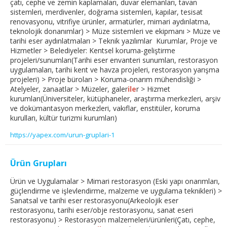
çatı, cephe ve zemin kaplamaları, duvar elemanları, tavan
sistemleri, merdivenler, doğrama sistemleri, kapılar, tesisat
renovasyonu, vitrifiye ürünler, armatürler, mimari aydınlatma,
teknolojik donanımlar) > Müze sistemleri ve ekipmanı > Müze ve
tarihi eser aydınlatmaları > Teknik yazılımlar Kurumlar, Proje ve
Hizmetler > Belediyeler: Kentsel koruma-geliştirme
projeleri/sunumları(Tarihi eser envanteri sunumları, restorasyon
uygulamaları, tarihi kent ve havza projeleri, restorasyon yarışma
projeleri) > Proje büroları > Koruma-onarım mühendisliği >
Atelyeler, zanaatlar > Müzeler, galer
ile
r > Hizmet
kurumları(Üniversiteler, kütüphaneler, araştırma merkezleri, arşiv
ve dokümantasyon merkezleri, vakıflar, enstitüler, koruma
kurulları, kültür turizmi kurumları)
https://yapex.com/urun-gruplari-1
Ürün Grupları
Ürün ve Uygulamalar > Mimari restorasyon (Eski yapı onarımları,
güçlendirme ve işlevlendirme, malzeme ve uygulama teknikleri) >
Sanatsal ve tarihi eser restorasyonu(Arkeolojik eser
restorasyonu, tarihi eser/obje restorasyonu, sanat eseri
restorasyonu) > Restorasyon malzemeleri/ürünleri(Çatı, cephe,