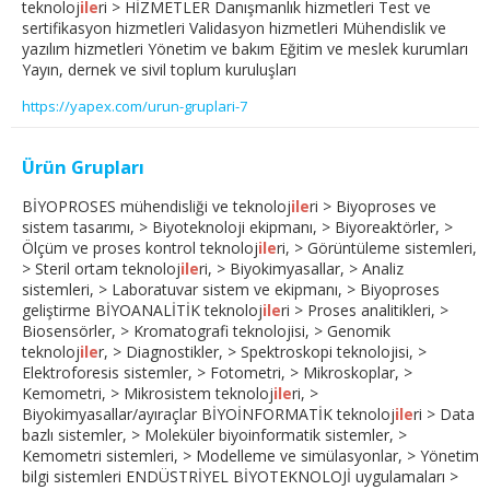
teknoloj
ile
ri > HİZMETLER Danışmanlık hizmetleri Test ve
sertifikasyon hizmetleri Validasyon hizmetleri Mühendislik ve
yazılım hizmetleri Yönetim ve bakım Eğitim ve meslek kurumları
Yayın, dernek ve sivil toplum kuruluşları
https://yapex.com/urun-gruplari-7
Ürün Grupları
BİYOPROSES mühendisliği ve teknoloj
ile
ri > Biyoproses ve
sistem tasarımı, > Biyoteknoloji ekipmanı, > Biyoreaktörler, >
Ölçüm ve proses kontrol teknoloj
ile
ri, > Görüntüleme sistemleri,
> Steril ortam teknoloj
ile
ri, > Biyokimyasallar, > Analiz
sistemleri, > Laboratuvar sistem ve ekipmanı, > Biyoproses
geliştirme BİYOANALİTİK teknoloj
ile
ri > Proses analitikleri, >
Biosensörler, > Kromatografi teknolojisi, > Genomik
teknoloj
ile
r, > Diagnostikler, > Spektroskopi teknolojisi, >
Elektroforesis sistemler, > Fotometri, > Mikroskoplar, >
Kemometri, > Mikrosistem teknoloj
ile
ri, >
Biyokimyasallar/ayıraçlar BİYOİNFORMATİK teknoloj
ile
ri > Data
bazlı sistemler, > Moleküler biyoinformatik sistemler, >
Kemometri sistemleri, > Modelleme ve simülasyonlar, > Yönetim
bilgi sistemleri ENDÜSTRİYEL BİYOTEKNOLOJİ uygulamaları >