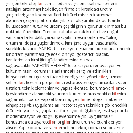
gelişen teknoloj
ile
ri temsil eden ve geleneksel malzemenin
niteliğini arttırmayı hedefleyen firmalar; kırsaldaki üretim
girişimleri; gıda kooperatifleri; kültürel mirasın korunması
alanında çalışan platformlar gibi sivil oluşumlar da bu fuarda
buluşacaktır “Kültür ve üretim çeşitliliği”nin görünür kılınması bu
noktada önemlidir. Tüm bu çabalar ancak kültürel ve doğal
varlıklara farkındalık yaratmak, yitirilmesini önlemek, “bilinç
ortamını” doğru güçlendirmek, kimliğine uygun yaşatmakla
süreklilik kazanır. YAPEX Restorasyon Fuarının bu konuda önemli
bir ortam yaratması gelecek için “yol gösterici” olacak,
kentlerimizin kimliğini güçlendirmesine olanak
sağlayacaktır.YAPEX’İN HEDEFİ“Restorasyon, renovasyon ve
kültür mirasını koruma” alanlarındaki sergi ve etkinlikleri
bünyesinde buluşturan fuarın hedefi; yerel yönetic
ile
r, uzman
şehirc
ile
r, koruma projec
ile
ri, restorasyon uygulamacıları, yapı
ustaları, teknik elemanlar ve yapısal/kentsel koruma-yen
ile
me-
işlevlendirme alanındaki yatırımcı kurumlar arasındaki etk
ile
şimi
sağlamak. Fuarda yapısal koruma, yen
ile
me, doğal malzeme
(ahşap,taş vb.) uygulamaları, restorasyon teknikleri gibi öncelikli
ürünlerin yanı sıra; yapılarda fonksiyon değiştirme, eski yapılarda
modernizasyon ve doğru işlevlendirme gibi uygulamalar
konusunda da ziyaretç
ile
ri bilg
ile
ndirici ürün ve etkinlikler yer
alıyor. Yapı koruma ve yen
ile
melerindeki iç mimari ve bezeme