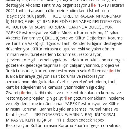
desteğiyle Akdeniz Tanıtım AŞ organizasyonu
ile
16-18 Haziran
2021 tarihleri arasında ülkemizin kadim kenti İstanbul’da
izleyicisiyle buluşacak. KÜLTÜREL MİRASLARINI KORUMAK
İÇİN PROJE GELİŞTİREN BELEDİYELER YAPEX RESTORASYON
VE KÜLTÜR MİRASINI KORUMA FUARI’NDA BULUŞUYOR
YAPEX Restorasyon ve Kültür Mirasını Koruma Fuarı, 11 yıldır
Akdeniz Tanıtım ve ÇEKÜL (Çevre ve Kültür Değerlerini Koruma
ve Tanıtma Vakfı) işbirliğinde, Tarihi Kentler Birliğinin desteğiyle
düzenleniyor. Kültür mirasını oluşturan eski ve yakın dönem
mimari ve kültürel eserlerin korunması, restorasyon,
işlevlendirme gibi temel uygulamalarla koruma-kullanma dengesi
gözeterek geleceğe taşınması için çalışan yatırımcı, projeci ve
üretici unsurlar, koruma ve restorasyon sektörü temsilc
ile
ri bu
fuarda bir araya geliyor. Fuar; koruma ve restorasyon
uzmanlarının olduğu kadar, özellikle yerel yönetimlerin, tarihi
kent belediyelerinin ve kamusal yatırımcıların ilgi odağı.
Ziyaretç
ile
rine, tarihi miras ve eski kent dokularının koruma ve
restorasyon projeleri için geliştir
ile
n çözüm örneklerini inceleme
ve değerlendirme imkânı sunan YAPEX Restorasyon ve Kültür
Mirasını Koruma Fuarının bu yılki ana teması: “Kırsal Miras ve
Kent İlişkisi”. RESTORASYON FUARININ BAŞLIĞI “KIRSAL
MİRAS VE KENT İLİŞKİSİ“ 11.si düzenlenecek Yapex
Restorasyon Kültür mirasını Koruma Fuarı’nın geçen on yılında