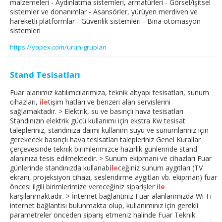
malzemeleri - Aydınlatma sistemleri, armatürleri - Görsel/işitsel
sistemler ve donanımlar - Asansörler, yürüyen merdiven ve
hareketli platformlar - Güvenlik sistemleri - Bina otomasyon
sistemleri
https://yapex.com/urun-gruplari
Stand Tesisatları
Fuar alanımız katılımcılarımıza, teknik altyapı tesisatları, sunum
cihazları,
ile
tişim hatları ve benzeri alan servislerini
sağlamaktadır. > Elektrik, su ve basınçlı hava tesisatları
Standınızın elektrik gücü kullanımı için ekstra Kw tesisat
talepleriniz, standınıza daimi kullanım suyu ve sunumlarınız için
gerekecek basınçlı hava tesisatları talepleriniz Genel Kurallar
çerçevesinde teknik birimlerimizce hazırlık günlerinde stand
alanınıza tesis edilmektedir. > Sunum ekipmanı ve cihazları Fuar
günlerinde standınızda kullanab
ile
ceğiniz sunum aygıtları (TV
ekranı, projeksiyon cihazı, seslendirme aygıtları vb. ekipman) fuar
öncesi ilgili birimlerimize vereceğiniz siparişler
ile
karşılanmaktadır. > İnternet bağlantınız Fuar alanlarımızda Wi-Fi
internet bağlantısı bulunmakta olup, kullanımınız için gerekli
parametreler önceden sipariş etmeniz halinde Fuar Teknik