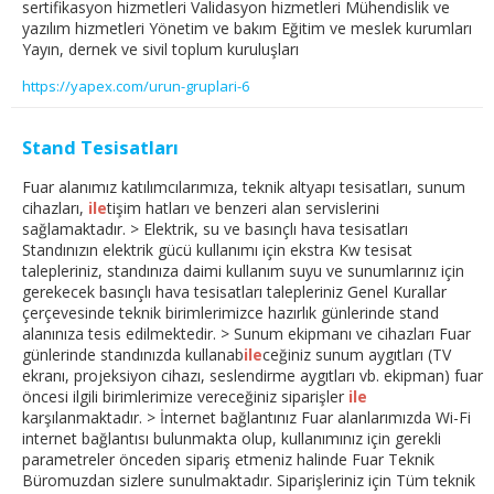
sertifikasyon hizmetleri Validasyon hizmetleri Mühendislik ve
yazılım hizmetleri Yönetim ve bakım Eğitim ve meslek kurumları
Yayın, dernek ve sivil toplum kuruluşları
https://yapex.com/urun-gruplari-6
Stand Tesisatları
Fuar alanımız katılımcılarımıza, teknik altyapı tesisatları, sunum
cihazları,
ile
tişim hatları ve benzeri alan servislerini
sağlamaktadır. > Elektrik, su ve basınçlı hava tesisatları
Standınızın elektrik gücü kullanımı için ekstra Kw tesisat
talepleriniz, standınıza daimi kullanım suyu ve sunumlarınız için
gerekecek basınçlı hava tesisatları talepleriniz Genel Kurallar
çerçevesinde teknik birimlerimizce hazırlık günlerinde stand
alanınıza tesis edilmektedir. > Sunum ekipmanı ve cihazları Fuar
günlerinde standınızda kullanab
ile
ceğiniz sunum aygıtları (TV
ekranı, projeksiyon cihazı, seslendirme aygıtları vb. ekipman) fuar
öncesi ilgili birimlerimize vereceğiniz siparişler
ile
karşılanmaktadır. > İnternet bağlantınız Fuar alanlarımızda Wi-Fi
internet bağlantısı bulunmakta olup, kullanımınız için gerekli
parametreler önceden sipariş etmeniz halinde Fuar Teknik
Büromuzdan sizlere sunulmaktadır. Siparişleriniz için Tüm teknik