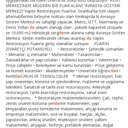
uygulamaları da fuarın önemli bir bölümünü oluşturuyor. KENT
MERKEZİNDE MODERN BİR FUAR ALANI “AVRASYA GÖSTERİ
MERKEZİ"Yapex Restorasyon Fuarı’na İstanbul’da tüm ulaşım
alternatiflerinin birleşme noktası olan Yenikapı’da ki Avrasya
Gösteri Merkezi ev sahipliği yapacak. Metro, İETT, Marmaray ve
Deniz Yolları
ile
ulaşım olanağı olan , yüksek kapasiteli otoparkı
ve 10.000 m2 teknolojik serg
ile
me alanına sahip Avrasya Gösteri
Merkezi kentin merkezinde olması avantajı
ile
Yapex
Restorasyon Fuarına geniş olanaklar sunuyor .FUARIN
ZİYARETÇİ POTANSİYELİ • Restoratörler • Şehircilik uzmanları
• Mimarlar, iç mimarlar • Mühendisler • Tasarımcılar •
Zanaatkârlar ve yapı ustaları • Yüklenici kurumlar • Yatırımcılar •
Proje sahipleri • Belediyeler ve kamu kurumları • Proje geliştirme
ve hizmet kurumları • Akademisyenler • Üniversite öğrenc
ile
ri •
Kentl
ile
rÜRÜN VE TEKNOLOJİLER * Mimari restorasyon: Eski
yapı onarımları, koruma ve işlevlendirme, malzeme ve uygulama
teknikleri. Sanatsal ve tarihi eser restorasyonu: Arkeolojik
restorasyon, tarihi eser/obje restorasyonu, sanat eseri
restorasyonu. * Restorasyon malzemeleri/ürünleri: Çatı, cephe,
zemin onarım-koruma-yen
ile
me malzemeleri, yapı
kimyasalları,yüzey temizleme malzemeleri, ahşap koruma ve
emprenye malzemeleri, sıva ve boyalar, harçlar, alçılar,
yapıştırıcılar, ankraj ürünleri, enjeksiyon ürünleri, yalıtım
malzemeleri, ahşaplar, ferforje, prefabrik elemanlar, doğal