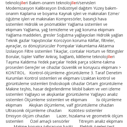
teknoloj
ile
ri Bakım-onarım teknoloj
ile
ri/servisleri
Modernizasyon Kalibrasyon Endüstriyel dağıtım Yüzey bakım-
onarım Kaplama ve boyama Kaynak işleri ve makinaları Ezme/
öğütme işleri ve makinaları Kompresörler, basınçlı hava
sistemleri Hidrolik ve pnömatikler Yağlama sistemleri ve
ekipmanı Yağlama, yağ temizleme ve yağ koruma ekipmanı
Yağlama maddeleri, gresler Soğutma yağlayıcıları Hidrolik yağları
Teknik gazlar Yapıştırıcılar Korozyon koruma Kılıflar, filtreler,
ayıraçlar, ısı dönüştürücüler Pompalar Vakumlama Aktarma
İzolasyon Filtre sistemleri Tıkaçlar, contalar Hortum ve fittingsler
Borular, tüpler Valfler Ankraj, bağlantı, kilitleme teknoloj
ile
ri
Taşıma Kaldırma Yedek parçalar Yedek parça sökme-takma
prosesleri Gereçler ve cihazlar Güvenlik ve koruyucu ekipmanı >
KONTROL. Kontrol-ölçümleme-görüntüleme 3. Taraf Denetim
Kurumları Kontrol sistemleri ve ekipmanı Uzaktan kontrol ve
görüntüleme sistemleri Endoskopik cihazlar Ortam görüntüleme
Makine teşhis, hasar değerlendirme Mobil bakım ve veri izleme
sistemleri Yağlayıcı ve akışkanlar görüntüleme Yağlayıcı analiz
sistemleri Ölçümleme sistemleri ve ekipmanı Isı ölçümleme
ekipmanı Akışkan ölçümleme, valf görüntüleme cihazları
Ultrasonik ölçümleme cihazları Kızılötesi sistemler
Emisyon ölçüm cihazları Lazer, hizalama ve geometrik ölçüm
sistemleri Özel amaçlı sensörler Titreşim analiz ekipmanı
Makine koruma (vibrasyon bazlı) Elektrik ögeleri test