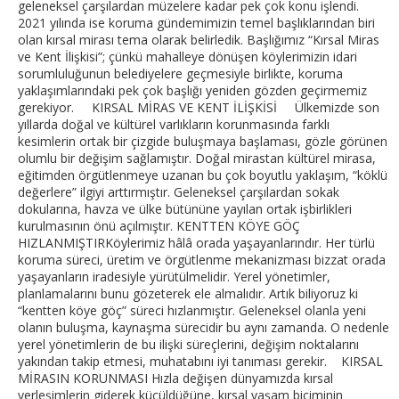
geleneksel çarşılardan müzelere kadar pek çok konu işlendi.
2021 yılında ise koruma gündemimizin temel başlıklarından biri
olan kırsal mirası tema olarak belirledik. Başlığımız “Kırsal Miras
ve Kent İlişkisi”; çünkü mahalleye dönüşen köylerimizin idari
sorumluluğunun belediyelere geçmesiyle birlikte, koruma
yaklaşımlarındaki pek çok başlığı yeniden gözden geçirmemiz
gerekiyor. KIRSAL MİRAS VE KENT İLİŞKİSİ Ülkemizde son
yıllarda doğal ve kültürel varlıkların korunmasında farklı
kesimlerin ortak bir çizgide buluşmaya başlaması, gözle görünen
olumlu bir değişim sağlamıştır. Doğal mirastan kültürel mirasa,
eğitimden örgütlenmeye uzanan bu çok boyutlu yaklaşım, “köklü
değerlere” ilgiyi arttırmıştır. Geleneksel çarşılardan sokak
dokularına, havza ve ülke bütününe yayılan ortak işbirlikleri
kurulmasının önü açılmıştır. KENTTEN KÖYE GÖÇ
HIZLANMIŞTIRKöylerimiz hâlâ orada yaşayanlarındır. Her türlü
koruma süreci, üretim ve örgütlenme mekanizması bizzat orada
yaşayanların iradesiyle yürütülmelidir. Yerel yönetimler,
planlamalarını bunu gözeterek ele almalıdır. Artık biliyoruz ki
“kentten köye göç” süreci hızlanmıştır. Geleneksel olanla yeni
olanın buluşma, kaynaşma sürecidir bu aynı zamanda. O nedenle
yerel yönetimlerin de bu ilişki süreçlerini, değişim noktalarını
yakından takip etmesi, muhatabını iyi tanıması gerekir. KIRSAL
MİRASIN KORUNMASI Hızla değişen dünyamızda kırsal
yerleşimlerin giderek küçüldüğüne, kırsal yaşam biçiminin