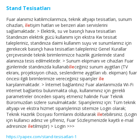
Stand Tesisatları
Fuar alanımız katılımcılarımıza, teknik altyapı tesisatları, sunum
cihazları,
ile
tişim hatları ve benzeri alan servislerini
sağlamaktadır. > Elektrik, su ve basınçlı hava tesisatları
Standınızın elektrik gücü kullanımı için ekstra Kw tesisat
talepleriniz, standınıza daimi kullanım suyu ve sunumlarınız için
gerekecek basınçlı hava tesisatları talepleriniz Genel Kurallar
çerçevesinde teknik birimlerimizce hazırlık günlerinde stand
alanınıza tesis edilmektedir. > Sunum ekipmanı ve cihazları Fuar
günlerinde standınızda kullanab
ile
ceğiniz sunum aygıtları (TV
ekranı, projeksiyon cihazı, seslendirme aygıtları vb. ekipman) fuar
öncesi ilgili birimlerimize vereceğiniz siparişler
ile
karşılanmaktadır. > İnternet bağlantınız Fuar alanlarımızda Wi-Fi
internet bağlantısı bulunmakta olup, kullanımınız için gerekli
parametreler önceden sipariş etmeniz halinde Fuar Teknik
Büromuzdan sizlere sunulmaktadır. Siparişleriniz için: Tüm teknik
altyapı ve ekstra hizmet siparişlerinizi sitemize Login olarak;
Teknik Hazırlık Dosyası formlarını doldurarak
ile
tebilirsiniz. (Login
için kullanıcı adınız ve şifreniz, Fuar Sözleşmenizde kayıtlı e-mail
adresinize
ile
tilmiştir) > Login >>>
https://yapex.com/stand-tesisatlari-1