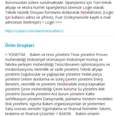
Büromuzdan sizlere sunulmaktadır. Siparişleriniz için Tüm teknik
altyapı ve ekstra hizmet siparişlerinizi sitemize Login olarak;
Teknik Hazırlık Dosyası formlarını doldurarak
ile
tebilirsiniz. (Login
için kullanıcı adınız ve şifreniz, Fuar Sözleşmenizde kayıtlı e-mail
adresinize
ile
tilmiştir) > Login >>>
https://yapex.com/stand-tesisatlari-2
Ürün Grupları
> YÖNETİM. Bakım ve tesis yönetimi Tesis yönetimi Proses
mühendisliği Endüstriyel otomasyon Endüstriyel montaj ve
fabrika-yerleşim mühendisliği Tesis/donanım optimizasyonu ve
modernizasyonu Verimlilik ve varlık yönetimi Teknik altyapı
yönetimi Soğutucular ve yağlayıcılar yönetimi Yedek parça
yönetimi Üretim durdurma ve süreç/çevrim yönetimi Enerji
denetim, verimlilik ve yönetimi Yen
ile
nebilir enerji kaynakları
yönetimi Çevre mühendisliği Çevre koruma Su yönetimi Atık
yönetimi Güvenlik yönetimi Acil durum yönetimi Kalite
sertifikasyon yönetimi Danışmanlık, planlama Yönetim modelleri
Risk yönetimi, sigorta Bakım organizasyonları ve yöntemleri
Satış sonrası servisler Sigortalama ve finansal hizmetler Yatırım,
kiralama ve finansal çözümler > BAKIM. Bakım-onarım