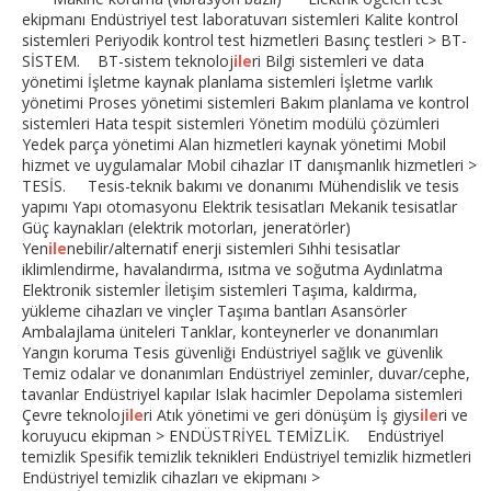
ekipmanı Endüstriyel test laboratuvarı sistemleri Kalite kontrol
sistemleri Periyodik kontrol test hizmetleri Basınç testleri > BT-
SİSTEM. BT-sistem teknoloj
ile
ri Bilgi sistemleri ve data
yönetimi İşletme kaynak planlama sistemleri İşletme varlık
yönetimi Proses yönetimi sistemleri Bakım planlama ve kontrol
sistemleri Hata tespit sistemleri Yönetim modülü çözümleri
Yedek parça yönetimi Alan hizmetleri kaynak yönetimi Mobil
hizmet ve uygulamalar Mobil cihazlar IT danışmanlık hizmetleri >
TESİS. Tesis-teknik bakımı ve donanımı Mühendislik ve tesis
yapımı Yapı otomasyonu Elektrik tesisatları Mekanik tesisatlar
Güç kaynakları (elektrik motorları, jeneratörler)
Yen
ile
nebilir/alternatif enerji sistemleri Sıhhi tesisatlar
iklimlendirme, havalandırma, ısıtma ve soğutma Aydınlatma
Elektronik sistemler İletişim sistemleri Taşıma, kaldırma,
yükleme cihazları ve vinçler Taşıma bantları Asansörler
Ambalajlama üniteleri Tanklar, konteynerler ve donanımları
Yangın koruma Tesis güvenliği Endüstriyel sağlık ve güvenlik
Temiz odalar ve donanımları Endüstriyel zeminler, duvar/cephe,
tavanlar Endüstriyel kapılar Islak hacimler Depolama sistemleri
Çevre teknoloj
ile
ri Atık yönetimi ve geri dönüşüm İş giys
ile
ri ve
koruyucu ekipman > ENDÜSTRİYEL TEMİZLİK. Endüstriyel
temizlik Spesifik temizlik teknikleri Endüstriyel temizlik hizmetleri
Endüstriyel temizlik cihazları ve ekipmanı >