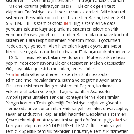
sistemleri Özel amaçlı sensörler Titreşim analiz ekipmanı
Makine koruma (vibrasyon bazlı) Elektrik ögeleri test
ekipmanı Endüstriyel test laboratuvarı sistemleri Kalite kontrol
sistemleri Periyodik kontrol test hizmetleri Basınç testleri > BT-
SİSTEM. BT-sistem teknoloj
ile
ri Bilgi sistemleri ve data
yönetimi İşletme kaynak planlama sistemleri İşletme varlık
yönetimi Proses yönetimi sistemleri Bakım planlama ve kontrol
sistemleri Hata tespit sistemleri Yönetim modülü çözümleri
Yedek parça yönetimi Alan hizmetleri kaynak yönetimi Mobil
hizmet ve uygulamalar Mobil cihazlar IT danışmanlık hizmetleri >
TESİS. Tesis-teknik bakımı ve donanımı Mühendislik ve tesis
yapımı Yapı otomasyonu Elektrik tesisatları Mekanik tesisatlar
Güç kaynakları (elektrik motorları, jeneratörler)
Yen
ile
nebilir/alternatif enerji sistemleri Sıhhi tesisatlar
iklimlendirme, havalandırma, ısıtma ve soğutma Aydınlatma
Elektronik sistemler İletişim sistemleri Taşıma, kaldırma,
yükleme cihazları ve vinçler Taşıma bantları Asansörler
Ambalajlama üniteleri Tanklar, konteynerler ve donanımları
Yangın koruma Tesis güvenliği Endüstriyel sağlık ve güvenlik
Temiz odalar ve donanımları Endüstriyel zeminler, duvar/cephe,
tavanlar Endüstriyel kapılar Islak hacimler Depolama sistemleri
Çevre teknoloj
ile
ri Atık yönetimi ve geri dönüşüm İş giys
ile
ri ve
koruyucu ekipman > ENDÜSTRİYEL TEMİZLİK. Endüstriyel
temizlik Spesifik temizlik teknikleri Endüstriyel temizlik hizmetleri