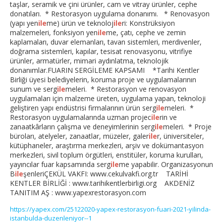
taşlar, seramik ve çini ürünler, cam ve vitray ürünler, cephe
donatıları. * Restorasyon uygulama donanımı. * Renovasyon
(yapı yen
ile
me) ürün ve teknoloj
ile
ri: Konstrüksiyon
malzemeleri, fonksiyon yen
ile
me, çatı, cephe ve zemin
kaplamaları, duvar elemanları, tavan sistemleri, merdivenler,
doğrama sistemleri, kapılar, tesisat renovasyonu, vitrifiye
ürünler, armatürler, mimari aydınlatma, teknolojik
donanımlar.FUARIN SERGİLEME KAPSAMI *Tarihi Kentler
Birliği üyesi belediyelerin, koruma proje ve uygulamalarının
sunum ve serg
ile
meleri. * Restorasyon ve renovasyon
uygulamaları için malzeme üreten, uygulama yapan, teknoloji
geliştiren yapı endüstrisi firmalarının ürün serg
ile
meleri. *
Restorasyon uygulamalarında uzman projec
ile
rin ve
zanaatkârların çalışma ve deneyimlerinin serg
ile
meleri. * Proje
büroları, atelyeler, zanaatlar, müzeler, galer
ile
r, üniversiteler,
kütüphaneler, araştırma merkezleri, arşiv ve dokümantasyon
merkezleri, sivil toplum örgütleri, enstitüler, koruma kurulları,
yayıncılar fuar kapsamında serg
ile
me yapabilir. Organizasyonun
B
ile
şenleriÇEKÜL VAKFI: www.cekulvakfi.org.tr TARİHİ
KENTLER BİRLİĞİ : www.tarihikentlerbirligi.org AKDENİZ
TANITIM AŞ : www.yapexrestorasyon.com
https://yapex.com/25122020-yapex-restorasyon-fuari-2021-yilinda-
istanbulda-duzenleniyor--1