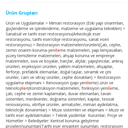
Ürün Grupları
Ürün ve Uygulamalar > Mimari restorasyon (Eski yapı onarımları,
güçlendirme ve işlevlendirme, malzeme ve uygulama teknikleri) >
Sanatsal ve tarihi eser restorasyonu(Arkeolojik eser
restorasyonu, tarihi eser/obje restorasyonu, sanat eseri
restorasyonu) > Restorasyon malzemeleri/ürünleri(Çatı, cephe,
zemin onarım-koruma-yen
ile
me malzemeleri, yapı kimyasalları,
yüzey temizleme malzemeleri, ahşap koruma ve emprenye
malzemeleri, sıva ve boyalar, harçlar, alçılar, yapıştırıcılar, ankraj
ürünleri, enjeksiyon ürünleri, yalıtım malzemeleri, ahşaplar,
ferforje, prefabrik elemanlar, doğal taşlar, seramik ve çini
ürünler, cam ve vitray ürünler, cephe donatıları) > Restorasyon
uygulama ekipmanı > Renovasyon (yapı yen
ile
me) ürün ve
teknoloj
ile
ri(Konstrüksiyon malzemeleri, fonksiyon yen
ile
me,
çatı, cephe ve zemin kaplamaları, duvar elemanları, tavan
sistemleri, merdivenler, doğrama sistemleri, kapılar, tesisat
renovasyonu, vitrifiye ürünler, armatürler, mimari aydınlatma,
teknolojik donanımlar) > Müze sistemleri ve ekipmanı > Müze ve
tarihi eser aydınlatmaları > Teknik yazılımlar Kurumlar, Proje ve
Hizmetler > Belediyeler: Kentsel koruma-geliştirme
projeleri/sunumları(Tarihi eser envanteri sunumları, restorasyon