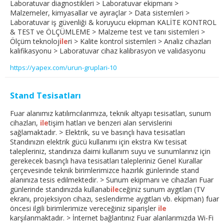
Laboratuvar diagnostikleri > Laboratuvar ekipmanı >
Malzemeler, kimyasallar ve ayıraçlar > Data sistemleri >
Laboratuvar iş güvenliği & koruyucu ekipman KALİTE KONTROL
& TEST ve ÖLÇÜMLEME > Malzeme test ve tanı sistemleri >
Ölçüm teknoloj
ile
ri > Kalite kontrol sistemleri > Analiz cihazları
kalifikasyonu > Laboratuvar cihaz kalibrasyon ve validasyonu
https://yapex.com/urun-gruplari-10
Stand Tesisatları
Fuar alanımız katılımcılarımıza, teknik altyapı tesisatları, sunum
cihazları,
ile
tişim hatları ve benzeri alan servislerini
sağlamaktadır. > Elektrik, su ve basınçlı hava tesisatları
Standınızın elektrik gücü kullanımı için ekstra Kw tesisat
talepleriniz, standınıza daimi kullanım suyu ve sunumlarınız için
gerekecek basınçlı hava tesisatları talepleriniz Genel Kurallar
çerçevesinde teknik birimlerimizce hazırlık günlerinde stand
alanınıza tesis edilmektedir. > Sunum ekipmanı ve cihazları Fuar
günlerinde standınızda kullanab
ile
ceğiniz sunum aygıtları (TV
ekranı, projeksiyon cihazı, seslendirme aygıtları vb. ekipman) fuar
öncesi ilgili birimlerimize vereceğiniz siparişler
ile
karşılanmaktadır. > İnternet bağlantınız Fuar alanlarımızda Wi-Fi