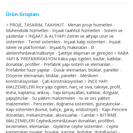
Ürün Grupları
> PROJE, TASARIM, TAAHHÜT Mimari proje hizmetleri -
Mühendislik hizmetleri - İnşaat taahhüt hizmetleri - Sistem ve
yazılımlar > İNŞAAT & ALTYAPI Zemin ve altyapı ürün ve
sistemleri - Temel sistemleri - İnşaat kalıp sistemleri - İnşaat
iskele ve platformları - İnşaat/İş makinaları - El
aletleri/hırdavat/nalburiye - Şantiye ekipman ve gereçleri > KABA
YAPI & PREFABRİKASYON Kaba yapı ögeleri, bazlar, katkılar,
donatılar, profiller - Prefabrik yapı sistem ve elemanları -
Prefabrike hazır yapılar - Duvar elemanları, bloklar, paneller -
Döşeme elemanları, bloklar, paneller - Merdiven
konstrüksiyonları - Çatı konstrüksiyonları > İNCE YAPI
MALZEMELERİ İnce yapı ögeleri, harç ve sıva, takviye, profil,
levha, kaplama, ankraj - Yapı kimyasalları, katkılar, dolgular,
yapıştırıcılar - Su yalıtım malzemeleri - Isı ve ses yalıtım
malzemeleri - Pencereler, doğrama sistemleri, güneşkırıcılar -
Kapı sistemleri (konut, bahçe, garaj, endüstriyel) - Kapı-Pencere
donatıları, mekanizmalar, aksesuarlar - Camlar > BİTİRME
MALZEMELERİ Cephe&zemin&tavan donatıları, profilleri,
bezemeleri, elemanları - Giydirme cephe sistemleri - Cephe
kaplamaları (sıvalar, boyalar, karolar, levhalar, doğaltaşlar) -