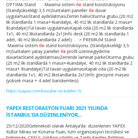
OPTIMA Stand Maxima sistem
ile
stand konstrüksiyonu
(Standyüksekliği 3,5 m)Suntalam paneller
ile
duvar
uygulamasıStand aydınlatmasıZemin halısıOturma grubu (20 m2
lik standlarda 1 masa+4sandalye, 40 m2 lik standlarda 2 masa+
8sandalye)Tül tavan uygulamasıKapalı oda (20 m2 lik standlarda
1x1, 40 m2 likstandlarda 2x1)Info desk (20 m2 lik standlarda 1
adet, 40 m2 likstandlarda 2 adet) > PREMIUM Stand
Maxima sistem
ile
stand konstrüksiyonu. (Standyüksekliği 3,5
m)Suntalam yatay paneller
ile
profil üzerinegiydirme
duvarlarStand aydınlatmasıZeminde laminat parkeOturma grubu
(20 m2 lik standlarda 1 masa+4sandalye, 40 m2 lik standlarda 2
masa+ 8sandalye)Tül tavan uygulamasıKapalı oda (20 m2 lik
standlarda 1x1, 40 m2 likstandlarda 2x1)Info görüşme masası
(yüksek masa + 4 adet bariskemlesi)
https://yapex.com/kosullar-ve-katilim-15
YAPEX RESTORASYON FUARI 2021 YILINDA
İSTANBUL’DA DÜZENLENİYOR...
25/12/2020Geleneksel olarak Antalya’da düzenlenen YAPEX
Kültür Mirası ve Koruma Fuarı, tüm organizasyon tecrübesi ve
birikimiyle ÇEKÜL Vakfının işbirliği ve Tarihi Kentler Birliğinin