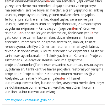
zemin onarım-koruma-yen
ile
me malzemeleri, yapı kimyasalları,
yüzey temizleme malzemeleri, ahşap koruma ve emprenye
malzemeleri, sıva ve boyalar, harçlar, alçılar, yapıştırıcılar, ankraj
ürünleri, enjeksiyon ürünleri, yalıtım malzemeleri, ahşaplar,
ferforje, prefabrik elemanlar, doğal taşlar, seramik ve çini
ürünler, cam ve vitray ürünler, cephe donatıları) > Restorasyon
uygulama ekipmanı > Renovasyon (yapı yen
ile
me) ürün ve
teknoloj
ile
ri(Konstrüksiyon malzemeleri, fonksiyon yen
ile
me,
çatı, cephe ve zemin kaplamaları, duvar elemanları, tavan
sistemleri, merdivenler, doğrama sistemleri, kapılar, tesisat
renovasyonu, vitrifiye ürünler, armatürler, mimari aydınlatma,
teknolojik donanımlar) > Müze sistemleri ve ekipmanı > Müze ve
tarihi eser aydınlatmaları > Teknik yazılımlar Kurumlar, Proje ve
Hizmetler > Belediyeler: Kentsel koruma-geliştirme
projeleri/sunumları(Tarihi eser envanteri sunumları, restorasyon
uygulamaları, tarihi kent ve havza projeleri, restorasyon yarışma
projeleri) > Proje büroları > Koruma-onarım mühendisliği >
Atelyeler, zanaatlar > Müzeler, galer
ile
r > Hizmet
kurumları(Üniversiteler, kütüphaneler, araştırma merkezleri, arşiv
ve dokümantasyon merkezleri, vakıflar, enstitüler, koruma
kurulları, kültür turizmi kurumları)
https://yapex.com/urun-gruplari-2