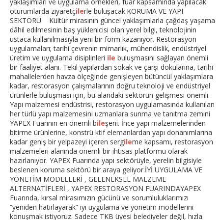
yaklaşımları ve uygulama örnekleri, fuar kapsamında yapılacak
oturumlarda ziyaretç
ile
rle buluşacak.KORUMA VE YAPI
SEKTÖRÜ Kültür mirasının güncel yaklaşımlarla çağdaş yaşama
dâhil edilmesinin baş yüklenicisi olan yerel bilgi, teknolojinin
ustaca kullanılmasıyla yeni bir form kazanıyor. Restorasyon
uygulamaları; tarihi çevrenin mimarlık, mühendislik, endüstriyel
üretim ve uygulama disiplinleri
ile
buluşmasını sağlayan önemli
bir faaliyet alanı. Tekil yapılardan sokak ve çarşı dokularına, tarihi
mahallelerden havza ölçeğinde genişleyen bütüncül yaklaşımlara
kadar, restorasyon çalışmalarının doğru teknoloji ve endüstriyel
ürünlerle buluşması için, bu alandaki sektörün gelişmesi önemli.
Yapı malzemesi endüstrisi, restorasyon uygulamasında kullanılan
her türlü yapı malzemesini uzmanlara sunma ve tanıtma zemini
YAPEX Fuarının en önemli b
ile
şeni. İnce yapı malzemelerinden
bitirme ürünlerine, konstrü ktif elemanlardan yapı donanımlarına
kadar geniş bir yelpazeyi içeren serg
ile
me kapsamı, restorasyon
malzemeleri alanında önemli bir ihtisas platformu olarak
hazırlanıyor. YAPEX Fuarında yapı sektörüyle, yerelin bilgisiyle
beslenen koruma sektörü bir araya geliyor.İYİ UYGULAMA VE
YÖNETİM MODELLERİ , GELENEKSEL MALZEME
ALTERNATİFLERİ , YAPEX RESTORASYON FUARINDAYAPEX
Fuarında, kırsal mirasımızın gücünü ve sorumluluklarımızı
“yeniden hatırlayarak” iyi uygulama ve yönetim modellerini
konuşmak istiyoruz. Sadece TKB üyesi belediyeler değil, hızla