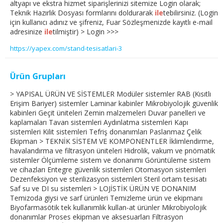
altyapı ve ekstra hizmet siparişlerinizi sitemize Login olarak;
Teknik Hazırlık Dosyası formlarını doldurarak
ile
tebilirsiniz. (Login
için kullanıcı adınız ve şifreniz, Fuar Sözleşmenizde kayıtlı e-mail
adresinize
ile
tilmiştir) > Login >>>
https://yapex.com/stand-tesisatlari-3
Ürün Grupları
> YAPISAL ÜRÜN VE SİSTEMLER Modüler sistemler RAB (Kısıtlı
Erişim Bariyer) sistemler Laminar kabinler Mikrobiyolojik güvenlik
kabinleri Geçit üniteleri Zemin malzemeleri Duvar panelleri ve
kaplamaları Tavan sistemleri Aydınlatma sistemleri Kapı
sistemleri Kilit sistemleri Tefriş donanımları Paslanmaz Çelik
Ekipman > TEKNİK SİSTEM VE KOMPONENTLER İklimlendirme,
havalandırma ve filtrasyon üniteleri Hidrolik, vakum ve pnömatik
sistemler Ölçümleme sistem ve donanımı Görüntüleme sistem
ve cihazları Entegre güvenlik sistemleri Otomasyon sistemleri
Dezenfeksiyon ve sterilizasyon sistemleri Steril ortam tesisatı
Saf su ve DI su sistemleri > LOJİSTİK ÜRÜN VE DONANIM
Temizoda giysi ve sarf ürünleri Temizleme ürün ve ekipmanı
Biyofarmasötik tek kullanımlık kullan-at ürünler Mikrobiyolojik
donanımlar Proses ekipman ve aksesuarları Filtrasyon