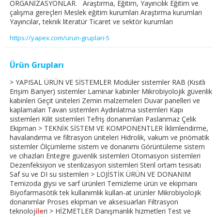
ORGANİZASYONLAR. Araştırma, Eğitim, Yayıncılık Eğitim ve
çalışma gereçleri Meslek eğitim kurumları Araştırma kurumları
Yayıncılar, teknik literatür Ticaret ve sektör kurumları
https://yapex.com/urun-gruplari-5
Ürün Grupları
> YAPISAL ÜRÜN VE SİSTEMLER Modüler sistemler RAB (Kısıtlı
Erişim Bariyer) sistemler Laminar kabinler Mikrobiyolojik güvenlik
kabinleri Geçit üniteleri Zemin malzemeleri Duvar panelleri ve
kaplamaları Tavan sistemleri Aydınlatma sistemleri Kapı
sistemleri Kilit sistemleri Tefriş donanımları Paslanmaz Çelik
Ekipman > TEKNİK SİSTEM VE KOMPONENTLER İklimlendirme,
havalandırma ve filtrasyon üniteleri Hidrolik, vakum ve pnömatik
sistemler Ölçümleme sistem ve donanımı Görüntüleme sistem
ve cihazları Entegre güvenlik sistemleri Otomasyon sistemleri
Dezenfeksiyon ve sterilizasyon sistemleri Steril ortam tesisatı
Saf su ve DI su sistemleri > LOJİSTİK ÜRÜN VE DONANIM
Temizoda giysi ve sarf ürünleri Temizleme ürün ve ekipmanı
Biyofarmasötik tek kullanımlık kullan-at ürünler Mikrobiyolojik
donanımlar Proses ekipman ve aksesuarları Filtrasyon
teknoloj
ile
ri > HİZMETLER Danışmanlık hizmetleri Test ve