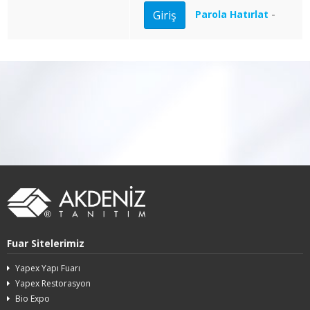
Parola Hatırlat
-
Fuar Sitelerimiz
Yapex Yapı Fuarı
Yapex Restorasyon
Bio Expo