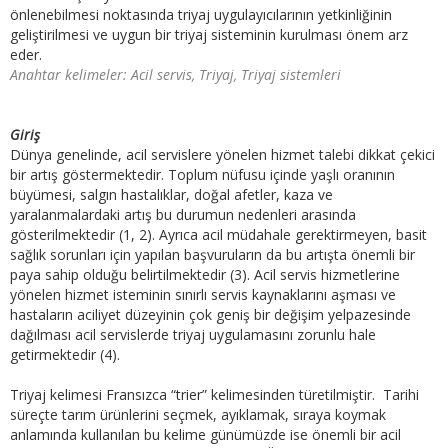
önlenebilmesi noktasında triyaj uygulayıcılarının yetkinliğinin
geliştirilmesi ve uygun bir triyaj sisteminin kurulması önem arz
eder.
Anahtar kelimeler: Acil servis, Triyaj, Triyaj sistemleri
Giriş
Dünya genelinde, acil servislere yönelen hizmet talebi dikkat çekici
bir artış göstermektedir. Toplum nüfusu içinde yaşlı oranının
büyümesi, salgın hastalıklar, doğal afetler, kaza ve
yaralanmalardaki artış bu durumun nedenleri arasında
gösterilmektedir (1, 2). Ayrıca acil müdahale gerektirmeyen, basit
sağlık sorunları için yapılan başvuruların da bu artışta önemli bir
paya sahip olduğu belirtilmektedir (3). Acil servis hizmetlerine
yönelen hizmet isteminin sınırlı servis kaynaklarını aşması ve
hastaların aciliyet düzeyinin çok geniş bir değişim yelpazesinde
dağılması acil servislerde triyaj uygulamasını zorunlu hale
getirmektedir (4).
Triyaj kelimesi Fransızca “trier” kelimesinden türetilmiştir. Tarihi
süreçte tarım ürünlerini seçmek, ayıklamak, sıraya koymak
anlamında kullanılan bu kelime günümüzde ise önemli bir acil