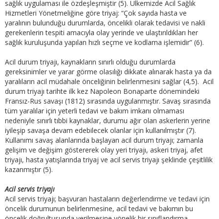
sağlık uygulaması ile özdeşleşmiştir (5). Ülkemizde Acil Sağlık
Hizmetleri Yönetmeliğine göre triyaj: “Çok sayıda hasta ve
yaralının bulunduğu durumlarda, öncelikli olarak tedavisi ve nakli
gerekenlerin tespiti amacıyla olay yerinde ve ulaştırıldıkları her
sağlık kuruluşunda yapılan hızlı seçme ve kodlama işlemidir” (6).
Acil durum triyajı, kaynakların sınırlı olduğu durumlarda
gereksinimler ve yarar görme olasılığı dikkate alınarak hasta ya da
yaralıların acil müdahale önceliğinin belirlenmesini sağlar (4,5). Acil
durum triyajı tarihte ilk kez Napoleon Bonaparte dönemindeki
Fransız-Rus savaşı (1812) sırasında uygulanmıştır. Savaş sırasında
tüm yaralılar için yeterli tedavi ve bakım imkanı olmaması
nedeniyle sınırlı tıbbi kaynaklar, durumu ağır olan askerlerin yerine
iyileşip savaşa devam edebilecek olanlar için kullanılmıştır (7).
Kullanımı savaş alanlarında başlayan acil durum triyajı; zamanla
gelişim ve değişim göstererek olay yeri triyajı, askeri triyaj, afet
triyajı, hasta yatışlarında triyaj ve acil servis triyajı şeklinde çeşitlilik
kazanmıştır (5).
Acil servis triyajı
Acil servis triyajı; başvuran hastaların değerlendirme ve tedavi için
öncelik durumunun belirlenmesine, acil tedavi ve bakımın bu
öncelik doğrultusunda verilmesine yönelik bir sınıflandırma