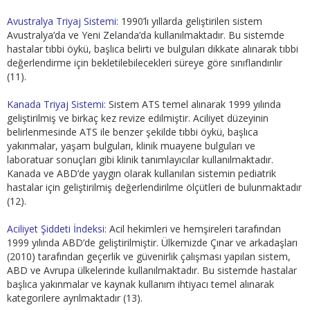
Avustralya Triyaj Sistemi:
1990’lı yıllarda geliştirilen sistem
Avustralya’da ve Yeni Zelanda’da kullanılmaktadır. Bu sistemde
hastalar tıbbi öykü, başlıca belirti ve bulguları dikkate alınarak tıbbi
değerlendirme için bekletilebilecekleri süreye göre sınıflandırılır
(11).
Kanada Triyaj Sistemi:
Sistem ATS temel alınarak 1999 yılında
geliştirilmiş ve birkaç kez revize edilmiştir. Aciliyet düzeyinin
belirlenmesinde ATS ile benzer şekilde tıbbi öykü, başlıca
yakınmalar, yaşam bulguları, klinik muayene bulguları ve
laboratuar sonuçları gibi klinik tanımlayıcılar kullanılmaktadır.
Kanada ve ABD’de yaygın olarak kullanılan sistemin pediatrik
hastalar için geliştirilmiş değerlendirilme ölçütleri de bulunmaktadır
(12).
Aciliyet Şiddeti İndeksi:
Acil hekimleri ve hemşireleri tarafından
1999 yılında ABD’de geliştirilmiştir. Ülkemizde Çınar ve arkadaşları
(2010) tarafından geçerlik ve güvenirlik çalışması yapılan sistem,
ABD ve Avrupa ülkelerinde kullanılmaktadır. Bu sistemde hastalar
başlıca yakınmalar ve kaynak kullanım ihtiyacı temel alınarak
kategorilere ayrılmaktadır (13).