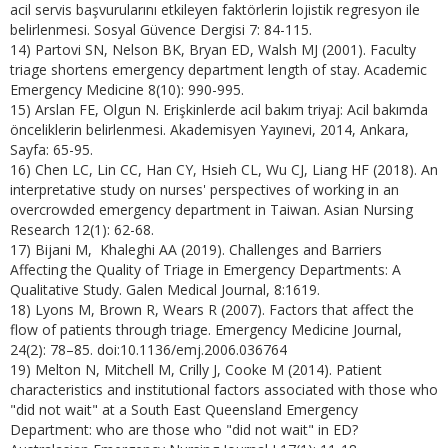
acil servis başvurularını etkileyen faktörlerin lojistik regresyon ile
belirlenmesi. Sosyal Güvence Dergisi 7: 84-115.
14) Partovi SN, Nelson BK, Bryan ED, Walsh MJ (2001). Faculty
triage shortens emergency department length of stay. Academic
Emergency Medicine 8(10): 990-995.
15) Arslan FE, Olgun N. Erişkinlerde acil bakım triyaj: Acil bakımda
önceliklerin belirlenmesi. Akademisyen Yayınevi, 2014, Ankara,
Sayfa: 65-95.
16) Chen LC, Lin CC, Han CY, Hsieh CL, Wu CJ, Liang HF (2018). An
interpretative study on nurses' perspectives of working in an
overcrowded emergency department in Taiwan. Asian Nursing
Research 12(1): 62-68.
17) Bijani M, Khaleghi AA (2019). Challenges and Barriers
Affecting the Quality of Triage in Emergency Departments: A
Qualitative Study. Galen Medical Journal, 8:1619.
18) Lyons M, Brown R, Wears R (2007). Factors that affect the
flow of patients through triage. Emergency Medicine Journal,
24(2): 78–85. doi:10.1136/emj.2006.036764
19) Melton N, Mitchell M, Crilly J, Cooke M (2014). Patient
characteristics and institutional factors associated with those who
"did not wait" at a South East Queensland Emergency
Department: who are those who "did not wait" in ED?