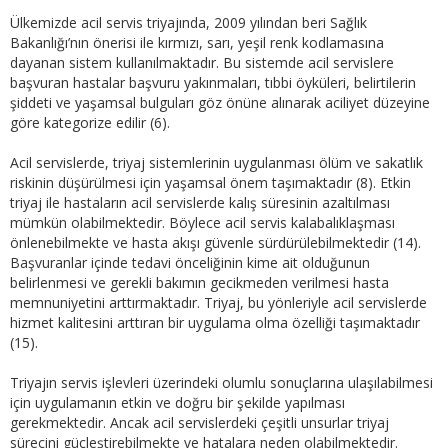
Ülkemizde acil servis triyajında, 2009 yılından beri Sağlık
Bakanlığı’nın önerisi ile kırmızı, sarı, yeşil renk kodlamasına
dayanan sistem kullanılmaktadır. Bu sistemde acil servislere
başvuran hastalar başvuru yakınmaları, tıbbi öyküleri, belirtilerin
şiddeti ve yaşamsal bulguları göz önüne alınarak aciliyet düzeyine
göre kategorize edilir (6).
Acil servislerde, triyaj sistemlerinin uygulanması ölüm ve sakatlık
riskinin düşürülmesi için yaşamsal önem taşımaktadır (8). Etkin
triyaj ile hastaların acil servislerde kalış süresinin azaltılması
mümkün olabilmektedir. Böylece acil servis kalabalıklaşması
önlenebilmekte ve hasta akışı güvenle sürdürülebilmektedir (14).
Başvuranlar içinde tedavi önceliğinin kime ait olduğunun
belirlenmesi ve gerekli bakımın gecikmeden verilmesi hasta
memnuniyetini arttırmaktadır. Triyaj, bu yönleriyle acil servislerde
hizmet kalitesini arttıran bir uygulama olma özelliği taşımaktadır
(15).
Triyajın servis işlevleri üzerindeki olumlu sonuçlarına ulaşılabilmesi
için uygulamanın etkin ve doğru bir şekilde yapılması
gerekmektedir. Ancak acil servislerdeki çeşitli unsurlar triyaj
sürecini güçleştirebilmekte ve hatalara neden olabilmektedir.