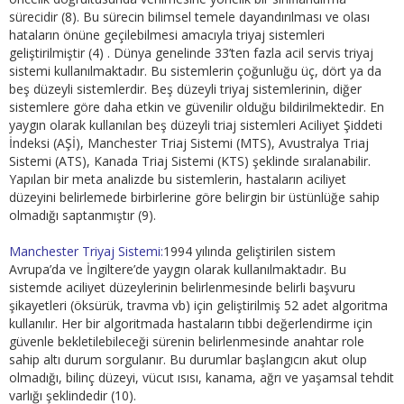
sürecidir (8). Bu sürecin bilimsel temele dayandırılması ve olası
hataların önüne geçilebilmesi amacıyla triyaj sistemleri
geliştirilmiştir (4) . Dünya genelinde 33’ten fazla acil servis triyaj
sistemi kullanılmaktadır. Bu sistemlerin çoğunluğu üç, dört ya da
beş düzeyli sistemlerdir. Beş düzeyli triyaj sistemlerinin, diğer
sistemlere göre daha etkin ve güvenilir olduğu bildirilmektedir. En
yaygın olarak kullanılan beş düzeyli triaj sistemleri Aciliyet Şiddeti
İndeksi (AŞİ), Manchester Triaj Sistemi (MTS), Avustralya Triaj
Sistemi (ATS), Kanada Triaj Sistemi (KTS) şeklinde sıralanabilir.
Yapılan bir meta analizde bu sistemlerin, hastaların aciliyet
düzeyini belirlemede birbirlerine göre belirgin bir üstünlüğe sahip
olmadığı saptanmıştır (9).
Manchester Triyaj Sistemi:
1994 yılında geliştirilen sistem
Avrupa’da ve İngiltere’de yaygın olarak kullanılmaktadır. Bu
sistemde aciliyet düzeylerinin belirlenmesinde belirli başvuru
şikayetleri (öksürük, travma vb) için geliştirilmiş 52 adet algoritma
kullanılır. Her bir algoritmada hastaların tıbbi değerlendirme için
güvenle bekletilebileceği sürenin belirlenmesinde anahtar role
sahip altı durum sorgulanır. Bu durumlar başlangıcın akut olup
olmadığı, bilinç düzeyi, vücut ısısı, kanama, ağrı ve yaşamsal tehdit
varlığı şeklindedir (10).