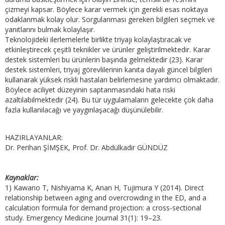
çizmeyi kapsar. Böylece karar vermek için gerekli esas noktaya
odaklanmak kolay olur. Sorgulanması gereken bilgileri seçmek ve
yanıtlarını bulmak kolaylaşır.
Teknolojideki ilerlemelerle birlikte triyajı kolaylaştıracak ve
etkinleştirecek çeşitli teknikler ve ürünler geliştirilmektedir. Karar
destek sistemleri bu ürünlerin başında gelmektedir (23). Karar
destek sistemleri, triyaj görevlilerinin kanıta dayalı güncel bilgileri
kullanarak yüksek riskli hastaları belirlemesine yardımcı olmaktadır.
Böylece aciliyet düzeyinin saptanmasındaki hata riski
azaltılabilmektedir (24). Bu tür uygulamaların gelecekte çok daha
fazla kullanılacağı ve yaygınlaşacağı düşünülebilir.
HAZIRLAYANLAR:
Dr. Perihan ŞİMŞEK, Prof. Dr. Abdülkadir GÜNDÜZ
Kaynaklar:
1) Kawano T, Nishiyama K, Anan H, Tujimura Y (2014). Direct
relationship between aging and overcrowding in the ED, and a
calculation formula for demand projection: a cross-sectional
study. Emergency Medicine Journal 31(1): 19–23.