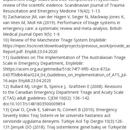
review of the scientific evidence. Scandinavian Journal of Trauma
Resuscitation and Emergency Medicine 19(42): 1-13.
9) Zachariasse JM, van der Hagen V, Seiger N, Mackway-Jones K,
van Veen M, Moll HA (2019). Performance of triage systems in
emergency care: a systematic review and meta-analysis. British
Medical Journal Open 9(5): 1-9.
10) Review of the Manchester Trıage System Erişilebilir:
https://nipec.hscni.net/download/projects/previous_work/provide_
Report.pdf. Erişildi:23.04.2020
11) Guıdelines on The Implementatıon of The Australasian Triage
Scale in Emergency Department, Erişilebilir:
Shttps://acem.org.au/getmedia/51dc74f7-9ff0-42ce-872a-
0437f3db640a/G24_04_Guidelines_on_Implementation_of_ATS_Jul-
16.aspx Erişildi:23.04.2020
12) Bullard MJ, Unger B, Spence J, Grafstein E (2008). Revisions
to the Canadian Emergency Department Triage and Acuity Scale
(CTAS) adult guidelines. CJEM 10(02): 136–142.
doi:10.1017/s1481803500009854
13) Çınar O, Çevik E, Salman N, Cömert B (2010). Emergency
Severity Index Triaj Sistemi ve bir üniversite hastanesi acil
servisinde uygulama deneyimi. Türkiye Acil Tıp Dergisi 10(3):126-
131.Şimşek DÖ (2018). Triaj sistemlerine genel bakış ve Türkiye’de