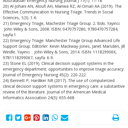
Australasian Emergency Nursing Journal J 17(1): 11-18.
20) Al-Johani AN, Aloufi AH, Mariwa RZ, Al-Omari AA (2019). The
Effective Communication In Nursing Triage. Trends in Social
Sciences, 1(3): 1-6.
21) Emergency Triage, Machester Triage Group. 2. Bskı. Yayıncı:
John Wiley & Sons, 2008. ISBN: 0470757280, 9780470757284,
sayfa:1
22) Emergency Triage: Manchester Triage Group Advanced Life
Support Group. Editörler: Kevin Mackway-Jones, Janet Marsden, Jill
Windle. Yayıncı John Wiley & Sons, 2014. ISBN: 111829906X,
9781118299067, sayfa: 6-9.
23) Stone EL (2019). Clinical decision support systems in the
emergency department: opportunities to ımprove triage accuracy.
Journal of Emergency Nursing 45(2): 220-222.
24) Bennett P, Hardiker NR (2017). The use of computerized
clinical decision support systems in emergency care: a substantive
review of the literature. Journal of the American Medical
Informatics Association 24(3): 655-668.