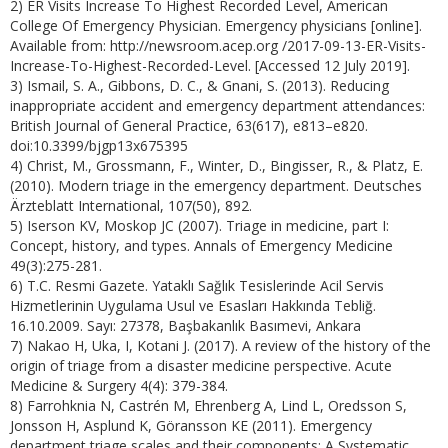
2) ER Visits Increase To Highest Recorded Level, American
College Of Emergency Physician. Emergency physicians [online].
Available from: http://newsroom.acep.org /2017-09-13-ER-Visits-
Increase-To-Highest-Recorded-Level. [Accessed 12 July 2019].
3) Ismail, S. A., Gibbons, D. C., & Gnani, S. (2013). Reducing
inappropriate accident and emergency department attendances:
British Journal of General Practice, 63(617), e813–e820.
doi:10.3399/bjgp13x675395
4) Christ, M., Grossmann, F., Winter, D., Bingisser, R., & Platz, E.
(2010). Modern triage in the emergency department. Deutsches
Ärzteblatt International, 107(50), 892.
5) Iserson KV, Moskop JC (2007). Triage in medicine, part I:
Concept, history, and types. Annals of Emergency Medicine
49(3):275-281.
6) T.C. Resmi Gazete. Yataklı Sağlık Tesislerinde Acil Servis
Hizmetlerinin Uygulama Usul ve Esasları Hakkında Tebliğ.
16.10.2009. Sayı: 27378, Başbakanlık Basımevi, Ankara
7) Nakao H, Uka, I, Kotani J. (2017). A review of the history of the
origin of triage from a disaster medicine perspective. Acute
Medicine & Surgery 4(4): 379-384.
8) Farrohknia N, Castrén M, Ehrenberg A, Lind L, Oredsson S,
Jonsson H, Asplund K, Göransson KE (2011). Emergency
department triage scales and their components: A Systematic