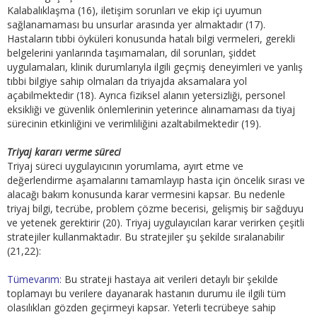
Kalabalıklaşma (16), iletişim sorunları ve ekip içi uyumun
sağlanamaması bu unsurlar arasında yer almaktadır (17).
Hastaların tıbbi öyküleri konusunda hatalı bilgi vermeleri, gerekli
belgelerini yanlarında taşımamaları, dil sorunları, şiddet
uygulamaları, klinik durumlarıyla ilgili geçmiş deneyimleri ve yanlış
tıbbi bilgiye sahip olmaları da triyajda aksamalara yol
açabilmektedir (18). Ayrıca fiziksel alanın yetersizliği, personel
eksikliği ve güvenlik önlemlerinin yeterince alınamaması da tiyaj
sürecinin etkinliğini ve verimliliğini azaltabilmektedir (19).
Triyaj kararı verme süreci
Triyaj süreci uygulayıcının yorumlama, ayırt etme ve
değerlendirme aşamalarını tamamlayıp hasta için öncelik sırası ve
alacağı bakım konusunda karar vermesini kapsar. Bu nedenle
triyaj bilgi, tecrübe, problem çözme becerisi, gelişmiş bir sağduyu
ve yetenek gerektirir (20). Triyaj uygulayıcıları karar verirken çeşitli
stratejiler kullanmaktadır. Bu stratejiler şu şekilde sıralanabilir
(21,22):
Tümevarım:
Bu strateji hastaya ait verileri detaylı bir şekilde
toplamayı bu verilere dayanarak hastanın durumu ile ilgili tüm
olasılıkları gözden geçirmeyi kapsar. Yeterli tecrübeye sahip