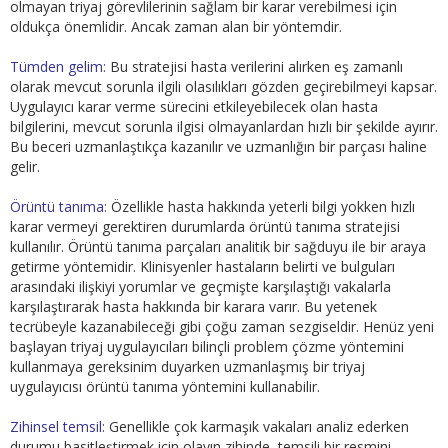
olmayan triyaj görevlilerinin sağlam bir karar verebilmesi için
oldukça önemlidir. Ancak zaman alan bir yöntemdir.
Tümden gelim:
Bu stratejisi hasta verilerini alırken eş zamanlı
olarak mevcut sorunla ilgili olasılıkları gözden geçirebilmeyi kapsar.
Uygulayıcı karar verme sürecini etkileyebilecek olan hasta
bilgilerini, mevcut sorunla ilgisi olmayanlardan hızlı bir şekilde ayırır.
Bu beceri uzmanlaştıkça kazanılır ve uzmanlığın bir parçası haline
gelir.
Örüntü tanıma:
Özellikle hasta hakkında yeterli bilgi yokken hızlı
karar vermeyi gerektiren durumlarda örüntü tanıma stratejisi
kullanılır. Örüntü tanıma parçaları analitik bir sağduyu ile bir araya
getirme yöntemidir. Klinisyenler hastaların belirti ve bulguları
arasındaki ilişkiyi yorumlar ve geçmişte karşılaştığı vakalarla
karşılaştırarak hasta hakkında bir karara varır. Bu yetenek
tecrübeyle kazanabileceği gibi çoğu zaman sezgiseldir. Henüz yeni
başlayan triyaj uygulayıcıları bilinçli problem çözme yöntemini
kullanmaya gereksinim duyarken uzmanlaşmış bir triyaj
uygulayıcısı örüntü tanıma yöntemini kullanabilir.
Zihinsel temsil:
Genellikle çok karmaşık vakaları analiz ederken
durumu basitleştirmek için olayın zihinde, temsili bir resmini