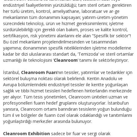
endüstriyel faaliyetlerinin yürütüldüğü; tam steril ortam gerektiren
her türlü üretim, kontrol, ameliyathane, laboratuar ve ar-ge
mekanlarının tüm donanımını kapsayan; yatırım-üretim-yönetim
sürecindeki teknoloji, ürün ve hizmet gereksinimlerini; işletme
sürdürülebilirliği için gerekli olan bakım, proses ve kalite kontrol,
sertifikasyon, risk yönetimi alanlarını ele alan “Spesifik bir sektör”!
Bu özel mekanların projelendirilmesinden ve tasarımından
yapımına; donanımının spesifik niteliklerinden işletme modellerine
kadar bir dizi uluslararası standart da, ‘Temizoda’ ve steril ortamlar
uzmanlığı ile teknolojisini ‘
Cleanroom
’ tanımı ile sektörleştiriyor.
İstanbul,
Cleanroom Fuarı
’nın tesisler, yatırımlar ve tedarikler için
sektörel buluşma noktası olarak belirlendi. Kentin Anadolu ve
Avrupa bölümlerindeki endüstriyel tesisler ile kentte yoğunlaşan
sağlık ve tıbbi hizmet tesisleri hedeflenen hinterlandın merkezinde
yer alıyor. Tüm tesis yönetimleri, Cleanroom üniteleri uzman ve
profesyonelleri fuarın hedef gruplarını oluşturuyorlar. İstanbul’un
yanısıra, Cleanroom ortamı barındıran tesislerin yoğun bulunduğu
tüm il ve bölgeler de fuarın özel olarak odaklandığı ve tanıtımlarını
yoğunlaştırdığı merkezler arasında bulunuyor.
Cleanroom Exhibition
sadece bir fuar ve sergi olarak