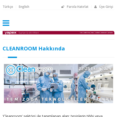
Türkçe
English
Parola Hatırlat
Üye Girişi
CLEANROOM Hakkında
‘Cleanroom’ sektörü ile tanımlanan alan; tesislerin tıbbi veya