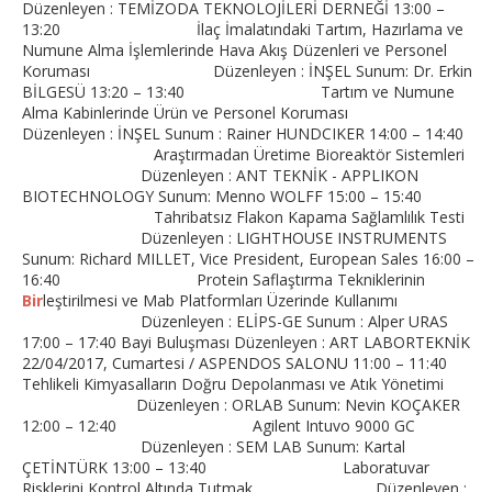
Düzenleyen : TEMİZODA TEKNOLOJİLERİ DERNEĞİ 13:00 –
13:20 İlaç İmalatındaki Tartım, Hazırlama ve
Numune Alma İşlemlerinde Hava Akış Düzenleri ve Personel
Koruması Düzenleyen : İNŞEL Sunum: Dr. Erkin
BİLGESÜ 13:20 – 13:40 Tartım ve Numune
Alma Kabinlerinde Ürün ve Personel Koruması
Düzenleyen : İNŞEL Sunum : Rainer HUNDCIKER 14:00 – 14:40
Araştırmadan Üretime Bioreaktör Sistemleri
Düzenleyen : ANT TEKNİK - APPLIKON
BIOTECHNOLOGY Sunum: Menno WOLFF 15:00 – 15:40
Tahribatsız Flakon Kapama Sağlamlılık Testi
Düzenleyen : LIGHTHOUSE INSTRUMENTS
Sunum: Richard MILLET, Vice President, European Sales 16:00 –
16:40 Protein Saflaştırma Tekniklerinin
Bir
leştirilmesi ve Mab Platformları Üzerinde Kullanımı
Düzenleyen : ELİPS-GE Sunum : Alper URAS
17:00 – 17:40 Bayi Buluşması Düzenleyen : ART LABORTEKNİK
22/04/2017, Cumartesi / ASPENDOS SALONU 11:00 – 11:40
Tehlikeli Kimyasalların Doğru Depolanması ve Atık Yönetimi
Düzenleyen : ORLAB Sunum: Nevin KOÇAKER
12:00 – 12:40 Agilent Intuvo 9000 GC
Düzenleyen : SEM LAB Sunum: Kartal
ÇETİNTÜRK 13:00 – 13:40 Laboratuvar
Risklerini Kontrol Altında Tutmak Düzenleyen :