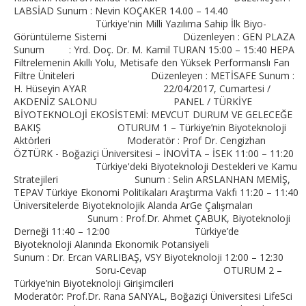
LABSİAD Sunum : Nevin KOÇAKER 14.00 – 14.40
Türkiye'nin Milli Yazılıma Sahip İlk Biyo-
Görüntüleme Sistemi Düzenleyen : GEN PLAZA
Sunum : Yrd. Doç. Dr. M. Kamil TURAN 15:00 – 15:40 HEPA
Filtrelemenin Akıllı Yolu, Metisafe den Yüksek Performanslı Fan
Filtre Üniteleri Düzenleyen : METİSAFE Sunum :
H. Hüseyin AYAR 22/04/2017, Cumartesi /
AKDENİZ SALONU PANEL / TÜRKİYE
BİYOTEKNOLOJİ EKOSİSTEMİ: MEVCUT DURUM VE GELECEĞE
BAKIŞ OTURUM 1 – Türkiye’nin Biyoteknoloji
Aktörleri Moderatör : Prof Dr. Cengizhan
ÖZTÜRK - Boğaziçi Üniversitesi – İNOVİTA – İSEK 11:00 – 11:20
Türkiye'deki Biyoteknoloji Destekleri ve Kamu
Stratejileri Sunum : Selin ARSLANHAN MEMİŞ,
TEPAV Türkiye Ekonomi Politikaları Araştırma Vakfı 11:20 – 11:40
Üniversitelerde Biyoteknolojik Alanda ArGe Çalışmaları
Sunum : Prof.Dr. Ahmet ÇABUK, Biyoteknoloji
Derneği 11:40 – 12:00 Türkiye’de
Biyoteknoloji Alanında Ekonomik Potansiyeli
Sunum : Dr. Ercan VARLIBAŞ, VSY Biyoteknoloji 12:00 – 12:30
Soru-Cevap OTURUM 2 –
Türkiye’nin Biyoteknoloji Girişimcileri
Moderatör: Prof.Dr. Rana SANYAL, Boğaziçi Üniversitesi LifeSci