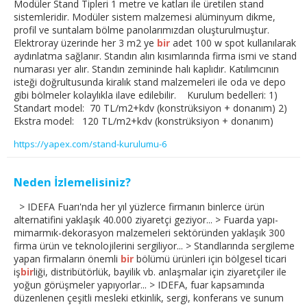
Modüler Stand Tipleri 1 metre ve katları ile üretilen stand
sistemleridir. Modüler sistem malzemesi alüminyum dikme,
profil ve suntalam bölme panolarımızdan oluşturulmuştur.
Elektroray üzerinde her 3 m2 ye
bir
adet 100 w spot kullanılarak
aydınlatma sağlanır. Standın alın kısımlarında firma ismi ve stand
numarası yer alır. Standın zemininde halı kaplıdır. Katılımcının
isteği doğrultusunda kiralık stand malzemeleri ile oda ve depo
gibi bölmeler kolaylıkla ilave edilebilir. Kurulum bedelleri: 1)
Standart model: 70 TL/m2+kdv (konstrüksiyon + donanım) 2)
Ekstra model: 120 TL/m2+kdv (konstrüksiyon + donanım)
https://yapex.com/stand-kurulumu-6
Neden İzlemelisiniz?
> IDEFA Fuarı'nda her yıl yüzlerce firmanın binlerce ürün
alternatifini yaklaşık 40.000 ziyaretçi geziyor... > Fuarda yapı-
mimarmık-dekorasyon malzemeleri sektöründen yaklaşık 300
firma ürün ve teknolojilerini sergiliyor... > Standlarında sergileme
yapan firmaların önemli
bir
bölümü ürünleri için bölgesel ticari
iş
bir
liği, distribütörlük, bayilik vb. anlaşmalar için ziyaretçiler ile
yoğun görüşmeler yapıyorlar... > IDEFA, fuar kapsamında
düzenlenen çeşitli mesleki etkinlik, sergi, konferans ve sunum