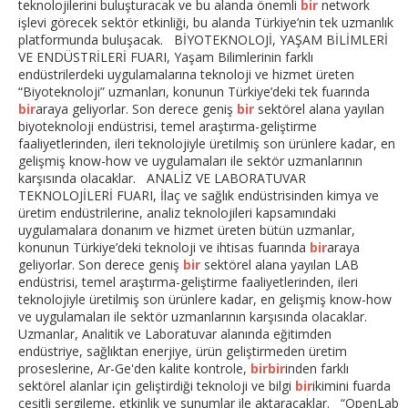
teknolojilerini buluşturacak ve bu alanda önemli
bir
network
işlevi görecek sektör etkinliği, bu alanda Türkiye’nin tek uzmanlık
platformunda buluşacak. BİYOTEKNOLOJİ, YAŞAM BİLİMLERİ
VE ENDÜSTRİLERİ FUARI, Yaşam Bilimlerinin farklı
endüstrilerdeki uygulamalarına teknoloji ve hizmet üreten
“Biyoteknoloji” uzmanları, konunun Türkiye’deki tek fuarında
bir
araya geliyorlar. Son derece geniş
bir
sektörel alana yayılan
biyoteknoloji endüstrisi, temel araştırma-geliştirme
faaliyetlerinden, ileri teknolojiyle üretilmiş son ürünlere kadar, en
gelişmiş know-how ve uygulamaları ile sektör uzmanlarının
karşısında olacaklar. ANALİZ VE LABORATUVAR
TEKNOLOJİLERİ FUARI, İlaç ve sağlık endüstrisinden kimya ve
üretim endüstrilerine, analiz teknolojileri kapsamındaki
uygulamalara donanım ve hizmet üreten bütün uzmanlar,
konunun Türkiye’deki teknoloji ve ihtisas fuarında
bir
araya
geliyorlar. Son derece geniş
bir
sektörel alana yayılan LAB
endüstrisi, temel araştırma-geliştirme faaliyetlerinden, ileri
teknolojiyle üretilmiş son ürünlere kadar, en gelişmiş know-how
ve uygulamaları ile sektör uzmanlarının karşısında olacaklar.
Uzmanlar, Analitik ve Laboratuvar alanında eğitimden
endüstriye, sağlıktan enerjiye, ürün geliştirmeden üretim
proseslerine, Ar-Ge'den kalite kontrole,
bir
bir
inden farklı
sektörel alanlar için geliştirdiği teknoloji ve bilgi
bir
ikimini fuarda
çeşitli sergileme, etkinlik ve sunumlar ile aktaracaklar. “OpenLab