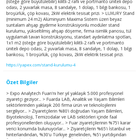
(isteğe göre büyütülebilir) kilitli-2 raflı ve portmanto üniteli depo
odası, 2 yuvarlak masa, 8 sandalye, 1 dolap, 1 bilgi bankosu, 1
broşürlük, çöp kovası, 2kW elektrik tesisat prizi. > LUXURY Stand
(minimum 24 m2) Alüminyum Maxima Sistem üzeri beyaz
suntalam ahşap giydirme konstrüksiyonlu modüler stand
kurulumu, yükseltilmiş ahşap döşeme, firma isimlik panosu, tül
uygulamalı tavan konstrüksiyonu, standart aydınlatma spotları,
1x1 m2 (isteğe göre büyütülebilir) kilitli-2 raflı ve portmanto
üniteli depo odası, 2 yuvarlak masa, 8 sandalye, 1 dolap, 1 bilgi
bankosu, 1 broşürlük, çöp kovası, 2kW elektrik tesisat prizi.
https://yapex.com/stand-kurulumu-4
Özet Bilgiler
> Expo Analytech Fuarı'nı her yıl yaklaşık 5.000 profesyonel
ziyaretçi geziyor... > Fuarda LAB, Analitik ve Yaşam Bilimleri
sektörlerinden yaklaşık 200 firma ürün ve teknolojilerini
sergiliyor... > Ziyaretçilerin %80'i doğrudan Yaşam Bilimleri,
Biyoteknoloji, Temizodalar ve LAB sektörleri içinde faal
profesyonellerden oluşuyor... > Fuar ziyaretçilerinin %75'i karar
verici konumda bulunuyorlar... > Ziyaretçilerin %65'i İstanbul ve
hinterlandından, %30'u Türkiye genelinden, %5'i yurtdışından