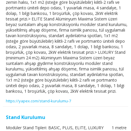
zemin halısı, 1x1 m2 (isteğe göre büyütülebilir) kilitli-2 raflı ve
portmanto üniteli depo odası, 1 yuvarlak masa, 4 sandalye, 1
dolap, 1 bilgi bankosu, 1 broşürlük, çöp kovası, 2kW elektrik
tesisat prizi.> ELITE Stand Alüminyum Maxima Sistem üzeri
beyaz suntalam ahşap konstrüksiyonlu modüler stand kurulumu,
yükseltilmiş ahşap döşeme, firma isimlik panosu, tül uygulamalı
tavan konstrüksiyonu, standart aydınlatma spotları, 1x1 m2
(isteğe göre büyütülebilir) kilitli-2 raflı ve portmanto üniteli depo
odası, 2 yuvarlak masa, 8 sandalye, 1 dolap, 1 bilgi bankosu, 1
broşürlük, çöp kovası, 2kW elektrik tesisat prizi.> LUXURY Stand
(minimum 24 m2) Alüminyum Maxima Sistem üzeri beyaz
suntalam ahşap giydirme konstrüksiyonlu modüler stand
kurulumu, yükseltilmiş ahşap döşeme, firma isimlik panosu, tül
uygulamalı tavan konstrüksiyonu, standart aydınlatma spotları,
1x1 m2 (isteğe göre büyütülebilir) kilitli-2 raflı ve portmanto
üniteli depo odası, 2 yuvarlak masa, 8 sandalye, 1 dolap, 1 bilgi
bankosu, 1 broşürlük, çöp kovası, 2kW elektrik tesisat prizi.
https://yapex.com/stand-kurulumu-7
Stand Kurulumu
Modüler Stand Tipleri: BASIC, PLUS, ELITE, LUXURY 1 metre