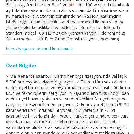
Elektroray üzerinde her 3 m2 ye
bir
adet 100 w spot kullanılarak
aydınlatma sağlanır. Standın alın kısımlarında firma ismi ve stand
numarası yer alır. Standın zemininde halı kaplıdır. Katılımcının
isteği doğrultusunda kiralık stand malzemeleri ile oda ve depo
gibi bölmeler kolaylıkla ilave edilebilir. Kurulum bedelleri: 1)
Standart model: 60 TL/m2+kdv (konstrüksiyon + donanım) 2)
Ekstra model: 140 TL/m2+kdv (konstrüksiyon + donanım)
https://yapex.com/stand-kurulumu-1
Özet Bilgiler
> Maintenance İstanbul Fuarı'nı her organizasyonunda yaklaşık
5.000 profesyonel ziyaretçi geziyor... > Fuarda tüm sektörlerde
endüstriyel bakım ürün ve uygulamaları sunan yaklaşık 200 firma
ürün ve teknolojilerini sergiliyor... > Ziyaretçilerin %80'i doğrudan
endüstriyel bakım, yönetim ve sürdürülebilirlik faaliyetleri içinde
çalışan profesyonellerden oluşuyor... > Fuar ziyaretçilerinin %75'i
karar verici konumda bulunuyorlar... > Ziyaretçilerin %65'i
İstanbul ve hinterlandından, %30'u Türkiye genelinden, %5'i yurt
dışından fuarı izlemekte... > Maintenance İstanbul, teknoloji
yatırımları ve uluslararası sektörel takvimler açısından en uygun
dönem olan Nisan ayında iki yıllık periyodlarla gerçekleştiriliyor. >