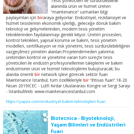
Tesis yöneticileri ve sürdürülebilirlik
alanında ürün ve hizmet üreten
“maintenance” uzmanları bilgi
paylaşımları için
bir
araya geliyorlar. Endüstriyel, rezidansiyel ve
hizmet tesislerinin ekonomik işlerliği, geleceğe dönük bakım
teknoloji ve gelişmelerinden, modern tesis yönetim
tekniklerinden faydalanmayı gerekli kılıyor. Üretim prosesleri,
kontrol teknikleri, yapısal koruma ve bakım, tesis yönetim
modelleri, sertifikasyon ve risk yönetimi, tesis sürdürülebilirliğinin
vazgeçilmez yönetim alanları.Projelendirmeden yatırıma;
üretimden kontrol ve yönetime varan tüm süreçte tesis
yöneticileri ile endüstri profesyonellerinin taleplerini ve bakım
endüstrisinin ürün ve hizmet teknolojilerini buluşturacak; bu
alanda önemli
bir
network işlevi görecek sektör fuarı
Maintenance İstanbul, tüm özellikleriyle
bir
“ihtisas fuarı”.18-20
Nisan 2019ICEC - Lütfi Kırdar Uluslararası Kongre ve Sergi Sarayı
- İstanbulWeb: www.maintenanceistanbul.com
https://yapex.com/endustriyel-bakim-teknolojileri-fuari
Biotecnica - Biyoteknoloji,
Yaşam Bilimleri ve Endüstrileri
Fuarı