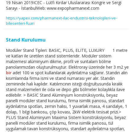
19 Nisan 2019ICEC - Lütfi Kırdar Uluslararası Kongre ve Sergi
Sarayı - İstanbulWeb: www.expopharmanext.com
https://yapex.com/pharmanext-ilac-endustrisi-teknolojileri-ve-
bilesenleri-fuari
Stand Kurulumu
Modüler Stand Tipleri: BASIC, PLUS, ELITE, LUXURY 1 metre
ve katları ile üretilen stand sistemleridir. Modüler sistem
malzemesi alüminyum dikme, profil ve suntalam bölme
panolarımızdan oluşturulmuştur. Elektroray üzerinde her 3 m2 ye
bir
adet 100 w spot kullanılarak aydınlatma sağlanır. Standın alın
kısımlarında firma ismi ve stand numarası yer alır. Standın
zemininde halı kaplıdır. Katılımcının isteği doğrultusunda kiralık
stand malzemeleri ile oda ve depo gibi bölmeler kolaylıkla ilave
edilebilir. > BASIC Stand Alüminyum konstrüksiyonlu, beyaz
panelli modüler stand kurulumu, firma isimlik panosu, standart
aydınlatma spotları, zemin halısı, 1 yuvarlak masa, 4 sandalye, 1
dolap, 1 bilgi bankosu, çöp kovası, 2kW elektrik tesisat prizi.>
PLUS Stand Alüminyum Maxima Sistem konstrüksiyonlu, beyaz
panelli modüler stand kurulumu, firma isimlik panosu, tül
uygulamalı tavan konstrüksiyonu, standart aydınlatma spotları,