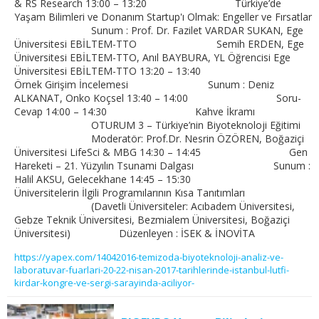
& RS Research 13:00 – 13:20 Türkiye’de
Yaşam Bilimleri ve Donanım Startup'ı Olmak: Engeller ve Fırsatlar
Sunum : Prof. Dr. Fazilet VARDAR SUKAN, Ege
Üniversitesi EBİLTEM-TTO Semih ERDEN, Ege
Üniversitesi EBİLTEM-TTO, Anıl BAYBURA, YL Öğrencisi Ege
Üniversitesi EBİLTEM-TTO 13:20 – 13:40
Örnek Girişim İncelemesi Sunum : Deniz
ALKANAT, Onko Koçsel 13:40 – 14:00 Soru-
Cevap 14:00 – 14:30 Kahve İkramı
OTURUM 3 – Türkiye’nin Biyoteknoloji Eğitimi
Moderatör: Prof.Dr. Nesrin ÖZÖREN, Boğaziçi
Üniversitesi LifeSci & MBG 14:30 – 14:45 Gen
Hareketi – 21. Yüzyılın Tsunami Dalgası Sunum :
Halil AKSU, Gelecekhane 14:45 – 15:30
Üniversitelerin İlgili Programılarının Kısa Tanıtımları
(Davetli Üniversiteler: Acıbadem Üniversitesi,
Gebze Teknik Üniversitesi, Bezmialem Üniversitesi, Boğaziçi
Üniversitesi) Düzenleyen : İSEK & İNOVİTA
https://yapex.com/14042016-temizoda-biyoteknoloji-analiz-ve-
laboratuvar-fuarlari-20-22-nisan-2017-tarihlerinde-istanbul-lutfi-
kirdar-kongre-ve-sergi-sarayinda-aciliyor-