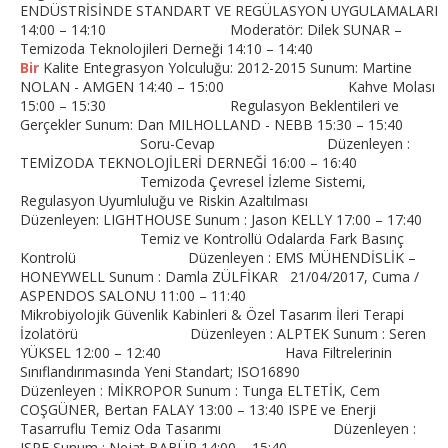
ENDÜSTRİSİNDE STANDART VE REGÜLASYON UYGULAMALARI
14:00 – 14:10 Moderatör: Dilek SUNAR –
Temizoda Teknolojileri Derneği 14:10 – 14:40
Bir
Kalite Entegrasyon Yolculuğu: 2012-2015 Sunum: Martine
NOLAN - AMGEN 14:40 – 15:00 Kahve Molası
15:00 – 15:30 Regulasyon Beklentileri ve
Gerçekler Sunum: Dan MILHOLLAND - NEBB 15:30 – 15:40
Soru-Cevap Düzenleyen :
TEMİZODA TEKNOLOJİLERİ DERNEĞİ 16:00 – 16:40
Temizoda Çevresel İzleme Sistemi,
Regulasyon Uyumluluğu ve Riskin Azaltılması
Düzenleyen: LIGHTHOUSE Sunum : Jason KELLY 17:00 – 17:40
Temiz ve Kontrollü Odalarda Fark Basınç
Kontrolü Düzenleyen : EMS MÜHENDİSLİK –
HONEYWELL Sunum : Damla ZÜLFİKAR 21/04/2017, Cuma /
ASPENDOS SALONU 11:00 – 11:40
Mikrobiyolojik Güvenlik Kabinleri & Özel Tasarım İleri Terapi
İzolatörü Düzenleyen : ALPTEK Sunum : Seren
YÜKSEL 12:00 – 12:40 Hava Filtrelerinin
Sınıflandırımasında Yeni Standart; ISO16890
Düzenleyen : MİKROPOR Sunum : Tunga ELTETİK, Cem
COŞGÜNER, Bertan FALAY 13:00 – 13:40 ISPE ve Enerji
Tasarruflu Temiz Oda Tasarımı Düzenleyen :
ISPE Sunum : Nejat BABÜR 14:00 – 15:40