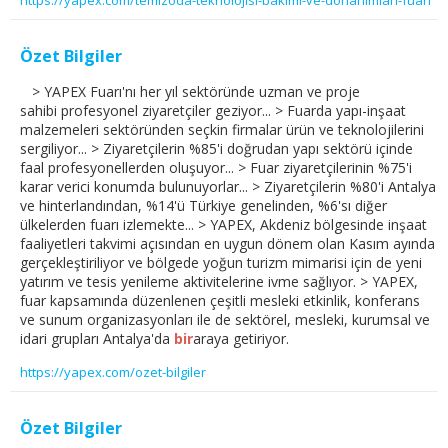
Özet Bilgiler
> YAPEX Fuarı'nı her yıl sektöründe uzman ve proje
sahibi profesyonel ziyaretçiler geziyor... > Fuarda yapı-inşaat
malzemeleri sektöründen seçkin firmalar ürün ve teknolojilerini
sergiliyor... > Ziyaretçilerin %85'i doğrudan yapı sektörü içinde
faal profesyonellerden oluşuyor... > Fuar ziyaretçilerinin %75'i
karar verici konumda bulunuyorlar... > Ziyaretçilerin %80'i Antalya
ve hinterlandından, %14'ü Türkiye genelinden, %6'sı diğer
ülkelerden fuarı izlemekte... > YAPEX, Akdeniz bölgesinde inşaat
faaliyetleri takvimi açısından en uygun dönem olan Kasım ayında
gerçekleştiriliyor ve bölgede yoğun turizm mimarisi için de yeni
yatırım ve tesis yenileme aktivitelerine ivme sağlıyor. > YAPEX,
fuar kapsamında düzenlenen çeşitli mesleki etkinlik, konferans
ve sunum organizasyonları ile de sektörel, mesleki, kurumsal ve
idari grupları Antalya'da
bir
araya getiriyor.
https://yapex.com/ozet-bilgiler
Özet Bilgiler