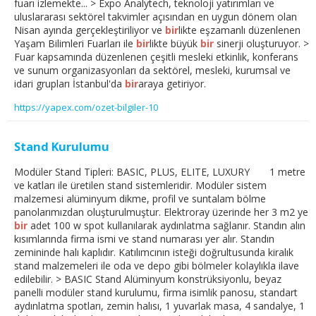
fuarı izlemekte... > Expo Analytech, teknoloji yatırımları ve
uluslararası sektörel takvimler açısından en uygun dönem olan
Nisan ayında gerçekleştiriliyor ve
bir
likte eşzamanlı düzenlenen
Yaşam Bilimleri Fuarları ile
bir
likte büyük
bir
sinerji oluşturuyor. >
Fuar kapsamında düzenlenen çeşitli mesleki etkinlik, konferans
ve sunum organizasyonları da sektörel, mesleki, kurumsal ve
idari grupları İstanbul'da
bir
araya getiriyor.
https://yapex.com/ozet-bilgiler-10
Stand Kurulumu
Modüler Stand Tipleri: BASIC, PLUS, ELITE, LUXURY 1 metre
ve katları ile üretilen stand sistemleridir. Modüler sistem
malzemesi alüminyum dikme, profil ve suntalam bölme
panolarımızdan oluşturulmuştur. Elektroray üzerinde her 3 m2 ye
bir
adet 100 w spot kullanılarak aydınlatma sağlanır. Standın alın
kısımlarında firma ismi ve stand numarası yer alır. Standın
zemininde halı kaplıdır. Katılımcının isteği doğrultusunda kiralık
stand malzemeleri ile oda ve depo gibi bölmeler kolaylıkla ilave
edilebilir. > BASIC Stand Alüminyum konstrüksiyonlu, beyaz
panelli modüler stand kurulumu, firma isimlik panosu, standart
aydınlatma spotları, zemin halısı, 1 yuvarlak masa, 4 sandalye, 1