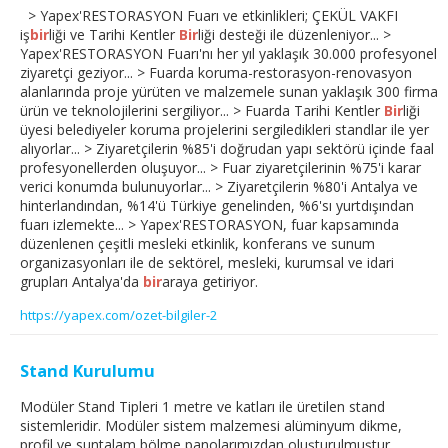
> Yapex'RESTORASYON Fuarı ve etkinlikleri; ÇEKÜL VAKFI
iş
bir
liği ve Tarihi Kentler
Bir
liği desteği ile düzenleniyor... >
Yapex'RESTORASYON Fuarı'nı her yıl yaklaşık 30.000 profesyonel
ziyaretçi geziyor... > Fuarda koruma-restorasyon-renovasyon
alanlarında proje yürüten ve malzemele sunan yaklaşık 300 firma
ürün ve teknolojilerini sergiliyor... > Fuarda Tarihi Kentler
Bir
liği
üyesi belediyeler koruma projelerini sergiledikleri standlar ile yer
alıyorlar... > Ziyaretçilerin %85'i doğrudan yapı sektörü içinde faal
profesyonellerden oluşuyor... > Fuar ziyaretçilerinin %75'i karar
verici konumda bulunuyorlar... > Ziyaretçilerin %80'i Antalya ve
hinterlandından, %14'ü Türkiye genelinden, %6'sı yurtdışından
fuarı izlemekte... > Yapex'RESTORASYON, fuar kapsamında
düzenlenen çeşitli mesleki etkinlik, konferans ve sunum
organizasyonları ile de sektörel, mesleki, kurumsal ve idari
grupları Antalya'da
bir
araya getiriyor.
https://yapex.com/ozet-bilgiler-2
Stand Kurulumu
Modüler Stand Tipleri 1 metre ve katları ile üretilen stand
sistemleridir. Modüler sistem malzemesi alüminyum dikme,
profil ve suntalam bölme panolarımızdan oluşturulmuştur.