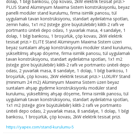
dolap, 1 bilgi bankosu, çöp kovası, 2kW elektrik tesisat prizi.>
PLUS Stand Alüminyum Maxima Sistem konstrüksiyonlu, beyaz
panelli modüler stand kurulumu, firma isimlik panosu, tül
uygulamalı tavan konstrüksiyonu, standart aydınlatma spotları,
zemin halısı, 1x1 m2 (isteğe göre büyütülebilir) kilitli-2 raflı ve
portmanto üniteli depo odası, 1 yuvarlak masa, 4 sandalye, 1
dolap, 1 bilgi bankosu, 1 broşürlük, çöp kovası, 2kW elektrik
tesisat prizi.> ELITE Stand Alüminyum Maxima Sistem üzeri
beyaz suntalam ahşap konstrüksiyonlu modüler stand kurulumu,
yükseltilmiş ahşap döşeme, firma isimlik panosu, tül uygulamalı
tavan konstrüksiyonu, standart aydınlatma spotları, 1x1 m2
(isteğe göre büyütülebilir) kilitli-2 raflı ve portmanto üniteli depo
odası, 2 yuvarlak masa, 8 sandalye, 1 dolap, 1 bilgi bankosu, 1
broşürlük, çöp kovası, 2kW elektrik tesisat prizi.> LUXURY Stand
(minimum 24 m2) Alüminyum Maxima Sistem üzeri beyaz
suntalam ahşap giydirme konstrüksiyonlu modüler stand
kurulumu, yükseltilmiş ahşap döşeme, firma isimlik panosu, tül
uygulamalı tavan konstrüksiyonu, standart aydınlatma spotları,
1x1 m2 (isteğe göre büyütülebilir) kilitli-2 raflı ve portmanto
üniteli depo odası, 2 yuvarlak masa, 8 sandalye, 1 dolap, 1 bilgi
bankosu, 1 broşürlük, çöp kovası, 2kW elektrik tesisat prizi.
https://yapex.com/stand-kurulumu-5