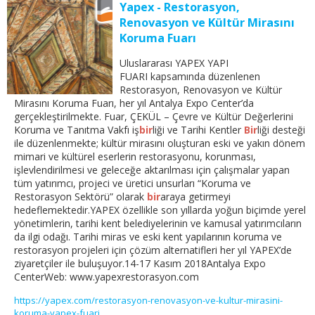
Yapex - Restorasyon,
Renovasyon ve Kültür Mirasını
Koruma Fuarı
Uluslararası YAPEX YAPI
FUARI kapsamında düzenlenen
Restorasyon, Renovasyon ve Kültür
Mirasını Koruma Fuarı, her yıl Antalya Expo Center’da
gerçekleştirilmekte. Fuar, ÇEKÜL – Çevre ve Kültür Değerlerini
Koruma ve Tanıtma Vakfı iş
bir
liği ve Tarihi Kentler
Bir
liği desteği
ile düzenlenmekte; kültür mirasını oluşturan eski ve yakın dönem
mimari ve kültürel eserlerin restorasyonu, korunması,
işlevlendirilmesi ve geleceğe aktarılması için çalışmalar yapan
tüm yatırımcı, projeci ve üretici unsurları “Koruma ve
Restorasyon Sektörü” olarak
bir
araya getirmeyi
hedeflemektedir.YAPEX özellikle son yıllarda yoğun biçimde yerel
yönetimlerin, tarihi kent belediyelerinin ve kamusal yatırımcıların
da ilgi odağı. Tarihi miras ve eski kent yapılarının koruma ve
restorasyon projeleri için çözüm alternatifleri her yıl YAPEX’de
ziyaretçiler ile buluşuyor.14-17 Kasım 2018Antalya Expo
CenterWeb: www.yapexrestorasyon.com
https://yapex.com/restorasyon-renovasyon-ve-kultur-mirasini-
koruma-yapex-fuari