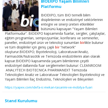
BIOEXPO Yaşam Bilimleri
Platformu
BIOEXPO, tüm BIO temelli bilim
disiplinlerinin ve endüstriyel sektörlerinin
entegre ve sinerji üreten etkinlikler
bütününü kapsayan “Yaşam Bilimleri
Platformudur”. BIOEXPO kapsamında fuarlar, sergiler, çalıştaylar,
eğitim programları, sempozyumlar, konferans ve seminerler,
paneller, endüstriyel ürün ve teknoloji sunumları
bir
likte bulunur
ve tüm disiplinler için geniş çaplı
bir
“network”
oluşturur.BIOEXPO; Biyoteknoloji, Laboratuvar/Analiz,
Farmasötik/Nutrasötik ve Temizoda endüstrilerini alan olarak
kapsar.BIOEXPO kapsamında yaşam bilimlerinin çeşitli
endüstriyel dallarında fuar sergilemeleri bulunur: CLEANROOM
ANALYTECH BIOTECNICA PHARMANEXT Temizoda
Teknolojileri Analiz ve Laboratuvar Teknolojileri Biyoteknoloji ve
Yaşam Bilimleri İlaç Endüstrisi, Teknolojileri ve Bileşenleri
https://yapex.com/idefa-ic-mekan-tasarimi-ve-mobilya-fuari
Stand Kurulumu