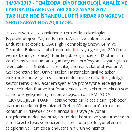
14/04/2017 - TEMİZODA, BİYOTEKNOLOJİ, ANALİZ VE
LABORATUVAR FUARLARI 20-22 NİSAN 2017
TARİHLERİNDE İSTANBUL LÜTFİ KIRDAR KONGRE VE
SERGİ SARAYI'NDA AÇILIYOR..
20-22 Nisan 2017 tarihlerinde Temizoda Teknolojileri,
Biyoteknoloji ve Yaşam Bilimleri, Analiz ve Laboratuvar
Endüstrisi sektörleri, CBA High Technology Show, Bilim ve
Teknoloji Buluşması platformunda
bir
araya getiriyor. 220 firma
ve markanın yer alacağı fuarda çok zengin içerikli 42 oturumlu
konferans ve sunumlar 3 gün boyunca profesyonel ziyaretçilerce
izlenebilecek. Sağlık sektörü, ilaç endüstrisi, laboratuvarlar, Ar-
Ge laboratuvarları, Üniversiteler, Hastaneler, sivil ve askeri
elektronik sanayi, gıda ve tarım endüstrisi ve daha
bir
çok ilgili
sektör temsilcileri, akademisyenler ve profesyonellerce ilgi ile
izlenecek olan fuar ve konferans etkinlikleri, sektörlerdeki en son
teknolojik gelişmeleri gündeme taşıyacak. TEMİZODA
TEKNOLOJİLERİ FUARI, Tesis yöneticileri ile tesislerin “çok özel”
alanlarına teknoloji ve hizmet üreten “Cleanroom” uzmanları,
konunun Türkiye’deki tek fuarında
bir
araya geliyorlar.
Projelendirmeden yatırıma; üretimden kontrol ve yönetime varan
tüm süreçte tesis yöneticileri ile Temizoda profesyonellerinin
taleplerini ve Temizoda endüstrisinin ürün ve hizmet