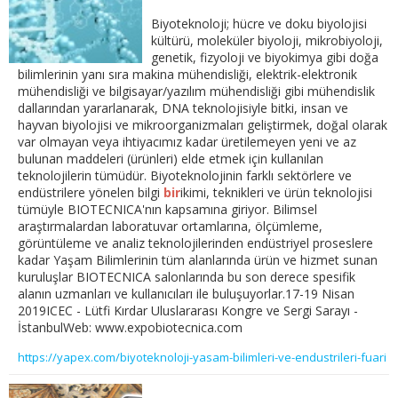
Biyoteknoloji; hücre ve doku biyolojisi
kültürü, moleküler biyoloji, mikrobiyoloji,
genetik, fizyoloji ve biyokimya gibi doğa
bilimlerinin yanı sıra makina mühendisliği, elektrik-elektronik
mühendisliği ve bilgisayar/yazılım mühendisliği gibi mühendislik
dallarından yararlanarak, DNA teknolojisiyle bitki, insan ve
hayvan biyolojisi ve mikroorganizmaları geliştirmek, doğal olarak
var olmayan veya ihtiyacımız kadar üretilemeyen yeni ve az
bulunan maddeleri (ürünleri) elde etmek için kullanılan
teknolojilerin tümüdür. Biyoteknolojinin farklı sektörlere ve
endüstrilere yönelen bilgi
bir
ikimi, teknikleri ve ürün teknolojisi
tümüyle BIOTECNICA'nın kapsamına giriyor. Bilimsel
araştırmalardan laboratuvar ortamlarına, ölçümleme,
görüntüleme ve analiz teknolojilerinden endüstriyel proseslere
kadar Yaşam Bilimlerinin tüm alanlarında ürün ve hizmet sunan
kuruluşlar BIOTECNICA salonlarında bu son derece spesifik
alanın uzmanları ve kullanıcıları ile buluşuyorlar.17-19 Nisan
2019ICEC - Lütfi Kırdar Uluslararası Kongre ve Sergi Sarayı -
İstanbulWeb: www.expobiotecnica.com
https://yapex.com/biyoteknoloji-yasam-bilimleri-ve-endustrileri-fuari