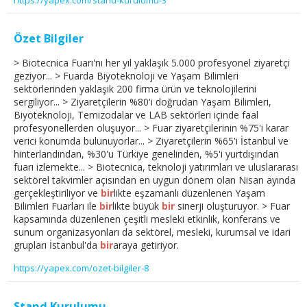
Özet Bilgiler
> Biotecnica Fuarı'nı her yıl yaklaşık 5.000 profesyonel ziyaretçi
geziyor... > Fuarda Biyoteknoloji ve Yaşam Bilimleri
sektörlerinden yaklaşık 200 firma ürün ve teknolojilerini
sergiliyor... > Ziyaretçilerin %80'i doğrudan Yaşam Bilimleri,
Biyoteknoloji, Temizodalar ve LAB sektörleri içinde faal
profesyonellerden oluşuyor... > Fuar ziyaretçilerinin %75'i karar
verici konumda bulunuyorlar... > Ziyaretçilerin %65'i İstanbul ve
hinterlandından, %30'u Türkiye genelinden, %5'i yurtdışından
fuarı izlemekte... > Biotecnica, teknoloji yatırımları ve uluslararası
sektörel takvimler açısından en uygun dönem olan Nisan ayında
gerçekleştiriliyor ve
bir
likte eşzamanlı düzenlenen Yaşam
Bilimleri Fuarları ile
bir
likte büyük
bir
sinerji oluşturuyor. > Fuar
kapsamında düzenlenen çeşitli mesleki etkinlik, konferans ve
sunum organizasyonları da sektörel, mesleki, kurumsal ve idari
grupları İstanbul'da
bir
araya getiriyor.
https://yapex.com/ozet-bilgiler-8
Stand Kurulumu