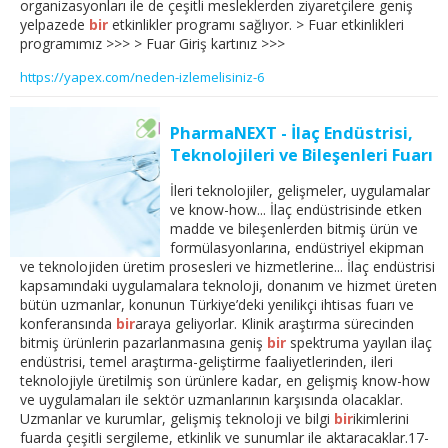
organizasyonları ile de çeşitli mesleklerden ziyaretçilere geniş
yelpazede
bir
etkinlikler programı sağlıyor. > Fuar etkinlikleri
programımız >>> > Fuar Giriş kartınız >>>
https://yapex.com/neden-izlemelisiniz-6
PharmaNEXT - İlaç Endüstrisi,
Teknolojileri ve Bileşenleri Fuarı
İleri teknolojiler, gelişmeler, uygulamalar
ve know-how... İlaç endüstrisinde etken
madde ve bileşenlerden bitmiş ürün ve
formülasyonlarına, endüstriyel ekipman
ve teknolojiden üretim prosesleri ve hizmetlerine... İlaç endüstrisi
kapsamındaki uygulamalara teknoloji, donanım ve hizmet üreten
bütün uzmanlar, konunun Türkiye’deki yenilikçi ihtisas fuarı ve
konferansında
bir
araya geliyorlar. Klinik araştırma sürecinden
bitmiş ürünlerin pazarlanmasına geniş
bir
spektruma yayılan ilaç
endüstrisi, temel araştırma-geliştirme faaliyetlerinden, ileri
teknolojiyle üretilmiş son ürünlere kadar, en gelişmiş know-how
ve uygulamaları ile sektör uzmanlarının karşısında olacaklar.
Uzmanlar ve kurumlar, gelişmiş teknoloji ve bilgi
bir
ikimlerini
fuarda çeşitli sergileme, etkinlik ve sunumlar ile aktaracaklar.17-