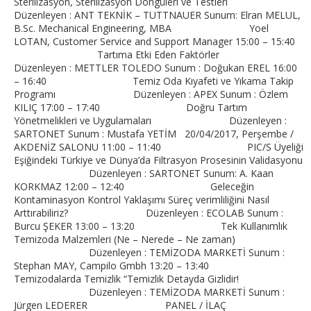
Sterilizasyon, Sterilizasyon Döngüleri ve Testleri
Düzenleyen : ANT TEKNİK – TUTTNAUER Sunum: Elran MELUL,
B.Sc. Mechanical Engineering, MBA Yoel
LOTAN, Customer Service and Support Manager 15:00 – 15:40
Tartıma Etki Eden Faktörler
Düzenleyen : METTLER TOLEDO Sunum : Doğukan EREL 16:00
– 16:40 Temiz Oda Kıyafeti ve Yıkama Takip
Programı Düzenleyen : APEX Sunum : Özlem
KILIÇ 17:00 – 17:40 Doğru Tartım
Yönetmelikleri ve Uygulamaları Düzenleyen :
SARTONET Sunum : Mustafa YETİM 20/04/2017, Perşembe /
AKDENİZ SALONU 11:00 – 11:40 PIC/S Üyeliği
Eşiğindeki Türkiye ve Dünya’da Filtrasyon Prosesinin Validasyonu
Düzenleyen : SARTONET Sunum: A. Kaan
KORKMAZ 12:00 – 12:40 Geleceğin
Kontaminasyon Kontrol Yaklaşımı Süreç verimliliğini Nasıl
Arttırabiliriz? Düzenleyen : ECOLAB Sunum :
Burcu ŞEKER 13:00 – 13:20 Tek Kullanımlık
Temizoda Malzemleri (Ne – Nerede – Ne zaman)
Düzenleyen : TEMİZODA MARKETİ Sunum :
Stephan MAY, Campilo Gmbh 13:20 – 13:40
Temizodalarda Temizlik “Temizlik Detayda Gizlidir!
Düzenleyen : TEMİZODA MARKETİ Sunum :
Jürgen LEDERER PANEL / İLAÇ