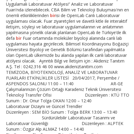
Uygulamalı Laboratuvar Atölyesi” Analiz ve Laboratuvar
Fuarı'nda izlenebilecek. CBA Bilim ve Teknoloji Buluşması'nın en
önemli etkinliklerinden
bir
isi de OpenLab Canlı Laboratuvar
uygulaması olacak. Fuar ziyaretçileri ve davetli kitle ile interaktif
iletişim, söyleşi ve laboratuvar uygulamalarının ve anlatımının
yapılmasına yönelik olarak planlanan OpenLab ile Türkiye’de ilk
defa
bir
Fuar ortamında moleküler biyoloji alanında canlı lab
uygulaması hayata geçirilecek. Bilimsel Koordinasyonu Boğaziçi
Üniversitesi Biyoloji ve Genetik Bölümü tarafından yapılmakta
olan OpenLab ülkemizde bu alanda yapılan ilk canlı laboratuvar
atölyesi olacak. Ayrıntılı Bilgi ve İletişim için : Akdeniz Tanıtım
A.Ş. Tel : 0242.316 46 00 www.akdeniztanitim.com
TEMİZODA, BİYOTEKNOLOJİ, ANALİZ VE LABORATUVAR
FUARLARI ETKİNLİKLER LİSTESİ 20/04/2017, Perşembe /
ASPENDOS SALONU 11:00 – 11:40 AR-GE
Çalışmalarınızın Çözüm Ortağı Karadeniz Teknik Üniversitesi
Teknoloji Transfer Ofisi Düzenleyen : KTÜ TTO
Sunum : Dr. Onur Tolga OKAN 12:00 – 12:40
Laboratuvar Dizaynı ve Güncel Trendler
Düzenleyen : SEM BİO Sunum : Tolga BERK 13:00 – 13:40
Sürdürülebilir Laboratuvar Tasarımı ve
Laboratuvar Güvenliği Düzenleyen : ALPTEK
Sunum : Özgür Alp ALMAZ 14:00 – 14:40