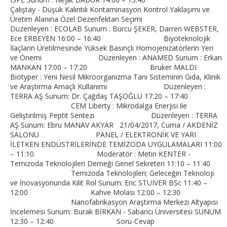
Çalıştay - Düşük Kalıntılı Kontaminasyon Kontrol Yaklaşımı ve
Üretim Alanına Özel Dezenfektan Seçimi
Düzenleyen : ECOLAB Sunum : Burcu ŞEKER, Darren WEBSTER,
Ece ERBEYEN 16:00 – 16:40 Biyoteknolojik
İlaçların Üretilmesinde Yüksek Basınçlı Homojenizatörlerin Yeri
ve Önemi Düzenleyen : ANAMED Sunum : Erkan
MANKAN 17:00 – 17:20 Bruker MALDI
Biotyper : Yeni Nesil Mikroorganizma Tanı Sisteminin Gıda, Klinik
ve Araştırma Amaçlı Kullanımı Düzenleyen :
TERRA AŞ Sunum: Dr. Çağdaş TAŞOĞLU 17:20 – 17:40
CEM Liberty : Mikrodalga Enerjisi ile
Geliştirilmiş Peptit Sentezi Düzenleyen : TERRA
AŞ Sunum: Ebru MANAV AKYAR 21/04/2017, Cuma / AKDENİZ
SALONU PANEL / ELEKTRONİK VE YARI
İLETKEN ENDÜSTRİLERİNDE TEMİZODA UYGULAMALARI 11:00
– 11:10 Moderatör : Metin KENTER -
Temizoda Teknolojileri Derneği Genel Sekreteri 11:10 – 11:40
Temizoda Teknolojileri; Geleceğin Teknoloji
ve İnovasyonunda Kilit Rol Sunum: Eric STUIVER BSc 11:40 –
12:00 Kahve Molası 12:00 – 12:30
Nanofabrikasyon Araştırma Merkezi Altyapısı
İncelemesi Sunum: Burak BİRKAN - Sabancı Üniversitesi SUNUM
12:30 – 12:40 Soru-Cevap