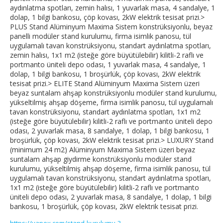
aydınlatma spotları, zemin halısı, 1 yuvarlak masa, 4 sandalye, 1
dolap, 1 bilgi bankosu, çöp kovası, 2kW elektrik tesisat prizi.>
PLUS Stand Alüminyum Maxima Sistem konstrüksiyonlu, beyaz
panelli modüler stand kurulumu, firma isimlik panosu, tül
uygulamalı tavan konstrüksiyonu, standart aydınlatma spotları,
zemin halısı, 1x1 m2 (isteğe göre büyütülebilir) kilitli-2 raflı ve
portmanto üniteli depo odası, 1 yuvarlak masa, 4 sandalye, 1
dolap, 1 bilgi bankosu, 1 broşürlük, çöp kovası, 2kW elektrik
tesisat prizi.> ELITE Stand Alüminyum Maxima Sistem üzeri
beyaz suntalam ahşap konstrüksiyonlu modüler stand kurulumu,
yükseltilmiş ahşap döşeme, firma isimlik panosu, tül uygulamalı
tavan konstrüksiyonu, standart aydınlatma spotları, 1x1 m2
(isteğe göre büyütülebilir) kilitli-2 raflı ve portmanto üniteli depo
odası, 2 yuvarlak masa, 8 sandalye, 1 dolap, 1 bilgi bankosu, 1
broşürlük, çöp kovası, 2kW elektrik tesisat prizi.> LUXURY Stand
(minimum 24 m2) Alüminyum Maxima Sistem üzeri beyaz
suntalam ahşap giydirme konstrüksiyonlu modüler stand
kurulumu, yükseltilmiş ahşap döşeme, firma isimlik panosu, tül
uygulamalı tavan konstrüksiyonu, standart aydınlatma spotları,
1x1 m2 (isteğe göre büyütülebilir) kilitli-2 raflı ve portmanto
üniteli depo odası, 2 yuvarlak masa, 8 sandalye, 1 dolap, 1 bilgi
bankosu, 1 broşürlük, çöp kovası, 2kW elektrik tesisat prizi.
https://yapex.com/stand-kurulumu-3