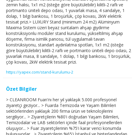
zemin halısı, 1x1 m2 (isteğe göre büyütülebilir) kilitli-2 raflı ve
portmanto üniteli depo odası, 1 yuvarlak masa, 4 sandalye, 1
dolap, 1 bilgi bankosu, 1 broşürlük, çöp kovası, 2kW elektrik
tesisat prizi.> LUXURY Stand (minimum 24 m2) Alüminyum
Maxima Sistem üzeri beyaz suntalam ahşap giydirme
konstrüksiyonlu modüler stand kurulumu, yükseltilmiş ahşap
döşeme, firma isimlik panosu, tül uygulamalı tavan
konstrüksiyonu, standart aydınlatma spotları, 1x1 m2 (isteğe
göre büyütülebilir) kilitli-2 raflı ve portmanto üniteli depo odası, 2
yuvarlak masa, 8 sandalye, 1 dolap, 1 bilgi bankosu, 1 broşürlük,
çöp kovası, 2kW elektrik tesisat prizi.
https://yapex.com/stand-kurulumu-2
Özet Bilgiler
> CLEANROOM Fuarı'nı her yıl yaklaşık 5.000 profesyonel
ziyaretçi geziyor... > Fuarda Temizoda ve Yaşam Bilimleri
sektörlerinden yaklaşık 200 firma ürün ve teknolojilerini
sergiliyor... > Ziyaretçilerin %80'i doğrudan Yaşam Bilimleri,
Temizodalar ve LAB sektörleri içinde faal profesyonellerden
oluşuyor... > Fuar ziyaretçilerinin %75'i karar verici konumda
bulunuyorlar... > Ziyaretçilerin %65'i İstanbul ve hinterlandından,