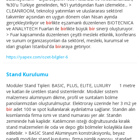
%30'u Türkiye genelinden, %5'i yurtdışından fuarı izlemekte... >
CLEANROOM, teknoloji yatırımları ve uluslararası sektörel
takvimler açısından en uygun dönem olan Nisan ayında
gerçekleştiriliyor ve
bir
likte eşzamanlı düzenlenen BIOTECNICA
ve ANALYTECH Fuarları ile
bir
likte büyük
bir
sinerji oluşturuyor.
> Fuar kapsamında düzenlenen çeşitli mesleki etkinlik, konferans
ve sunum organizasyonları da sektörel, mesleki, kurumsal ve
idari grupları İstanbul'da
bir
araya getiriyor.
https://yapex.com/ozet-bilgiler-6
Stand Kurulumu
Modüler Stand Tipleri: BASIC, PLUS, ELITE, LUXURY 1 metre
ve katları ile üretilen stand sistemleridir. Modüler sistem
malzemesi alüminyum dikme, profil ve suntalam bölme
panolarımızdan oluşturulmuştur. Elektroray üzerinde her 3 m2 ye
bir
adet 100 w spot kullanılarak aydınlatma sağlanır. Standın alın
kısımlarında firma ismi ve stand numarası yer alır. Standın
zemininde halı kaplıdır. Katılımcının isteği doğrultusunda kiralık
stand malzemeleri ile oda ve depo gibi bölmeler kolaylıkla ilave
edilebilir. > BASIC Stand Alüminyum konstrüksiyonlu, beyaz
panelli modüler stand kurulumu, firma isimlik panosu, standart