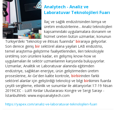
Analytech - Analiz ve
Laboratuvar Teknolojileri Fuarı
İlaç ve sağlık endüstrisinden kimya ve
üretim endüstrilerine... Analiz teknolojileri
kapsamındaki uygulamalara donanım ve
hizmet üreten bütün uzmanlar, konunun
Türkiye’deki "teknoloji ve ihtisas fuarında"
bir
araya geliyorlar.
Son derece geniş
bir
sektörel alana yayılan LAB endüstrisi,
temel araştırma-geliştirme faaliyetlerinden, ileri teknolojiyle
üretilmiş son ürünlere kadar, en gelişmiş know-how ve
uygulamaları ile sektör uzmanlarının karşısında buluşuyorlar.
Uzmanlar, Analitik ve Laboratuvar alanında eğitimden
endüstriye, sağlıktan enerjiye, ürün geliştirmeden üretim
proseslerine, Ar-Ge'den kalite kontrole,
bir
bir
inden farklı
sektörel alanlar için geliştirdiği teknoloji ve bilgi
bir
ikimini fuarda
çeşitli sergileme, etkinlik ve sunumlar ile aktarıyorlar.17-19 Nisan
2019ICEC - Lütfi Kırdar Uluslararası Kongre ve Sergi Sarayı -
İstanbulWeb: www.expoanalytech.com
https://yapex.com/analiz-ve-laboratuvar-teknolojileri-fuari