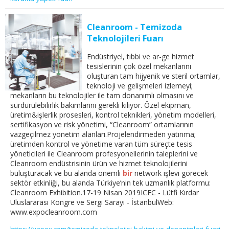
Cleanroom - Temizoda
Teknolojileri Fuarı
Endüstriyel, tıbbi ve ar-ge hizmet
tesislerinin çok özel mekanlarını
oluşturan tam hijyenik ve steril ortamlar,
teknoloji ve gelişmeleri izlemeyi;
mekanların bu teknolojiler ile tam donanımlı olmasını ve
sürdürülebilirlik bakımlarını gerekli kılıyor. Özel ekipman,
üretim&işlerlik prosesleri, kontrol teknikleri, yönetim modelleri,
sertifikasyon ve risk yönetimi, “Cleanroom” ortamlarının
vazgeçilmez yönetim alanları.Projelendirmeden yatırıma;
üretimden kontrol ve yönetime varan tüm süreçte tesis
yöneticileri ile Cleanroom profesyonellerinin taleplerini ve
Cleanroom endüstrisinin ürün ve hizmet teknolojilerini
buluşturacak ve bu alanda önemli
bir
network işlevi görecek
sektör etkinliği, bu alanda Türkiye’nin tek uzmanlık platformu:
Cleanroom Exhibition.17-19 Nisan 2019ICEC - Lütfi Kırdar
Uluslararası Kongre ve Sergi Sarayı - İstanbulWeb:
www.expocleanroom.com
https://yapex.com/temizoda-teknolojisi-bakimi-ve-donanimlari-fuari