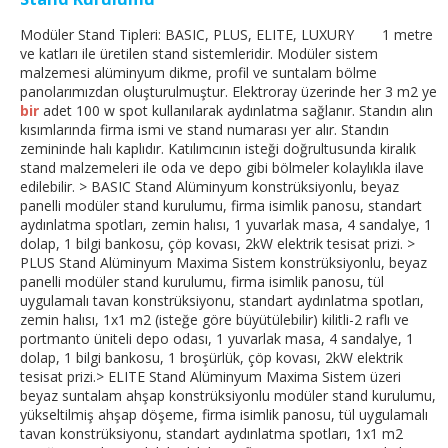
Modüler Stand Tipleri: BASIC, PLUS, ELITE, LUXURY 1 metre
ve katları ile üretilen stand sistemleridir. Modüler sistem
malzemesi alüminyum dikme, profil ve suntalam bölme
panolarımızdan oluşturulmuştur. Elektroray üzerinde her 3 m2 ye
bir
adet 100 w spot kullanılarak aydınlatma sağlanır. Standın alın
kısımlarında firma ismi ve stand numarası yer alır. Standın
zemininde halı kaplıdır. Katılımcının isteği doğrultusunda kiralık
stand malzemeleri ile oda ve depo gibi bölmeler kolaylıkla ilave
edilebilir. > BASIC Stand Alüminyum konstrüksiyonlu, beyaz
panelli modüler stand kurulumu, firma isimlik panosu, standart
aydınlatma spotları, zemin halısı, 1 yuvarlak masa, 4 sandalye, 1
dolap, 1 bilgi bankosu, çöp kovası, 2kW elektrik tesisat prizi. >
PLUS Stand Alüminyum Maxima Sistem konstrüksiyonlu, beyaz
panelli modüler stand kurulumu, firma isimlik panosu, tül
uygulamalı tavan konstrüksiyonu, standart aydınlatma spotları,
zemin halısı, 1x1 m2 (isteğe göre büyütülebilir) kilitli-2 raflı ve
portmanto üniteli depo odası, 1 yuvarlak masa, 4 sandalye, 1
dolap, 1 bilgi bankosu, 1 broşürlük, çöp kovası, 2kW elektrik
tesisat prizi.> ELITE Stand Alüminyum Maxima Sistem üzeri
beyaz suntalam ahşap konstrüksiyonlu modüler stand kurulumu,
yükseltilmiş ahşap döşeme, firma isimlik panosu, tül uygulamalı
tavan konstrüksiyonu, standart aydınlatma spotları, 1x1 m2