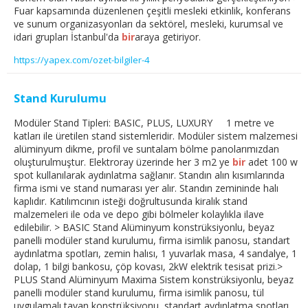
Fuar kapsamında düzenlenen çeşitli mesleki etkinlik, konferans
ve sunum organizasyonları da sektörel, mesleki, kurumsal ve
idari grupları İstanbul'da
bir
araya getiriyor.
https://yapex.com/ozet-bilgiler-4
Stand Kurulumu
Modüler Stand Tipleri: BASIC, PLUS, LUXURY 1 metre ve
katları ile üretilen stand sistemleridir. Modüler sistem malzemesi
alüminyum dikme, profil ve suntalam bölme panolarımızdan
oluşturulmuştur. Elektroray üzerinde her 3 m2 ye
bir
adet 100 w
spot kullanılarak aydınlatma sağlanır. Standın alın kısımlarında
firma ismi ve stand numarası yer alır. Standın zemininde halı
kaplıdır. Katılımcının isteği doğrultusunda kiralık stand
malzemeleri ile oda ve depo gibi bölmeler kolaylıkla ilave
edilebilir. > BASIC Stand Alüminyum konstrüksiyonlu, beyaz
panelli modüler stand kurulumu, firma isimlik panosu, standart
aydınlatma spotları, zemin halısı, 1 yuvarlak masa, 4 sandalye, 1
dolap, 1 bilgi bankosu, çöp kovası, 2kW elektrik tesisat prizi.>
PLUS Stand Alüminyum Maxima Sistem konstrüksiyonlu, beyaz
panelli modüler stand kurulumu, firma isimlik panosu, tül
uygulamalı tavan konstrüksiyonu, standart aydınlatma spotları,